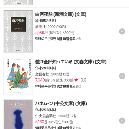
白河夜船 (新潮文庫) (文庫)
요시모토 바나나
新潮社
|
2002년 09월
5,960
원 (10% 할인 / 300원)
택배
로 주문하면
8월 18일 출고
변경
體は全部知っている (文春文庫) (文庫)
요시모토 바나나
文藝春秋
|
2002년 12월
7,040
10.0
원 (10% 할인 / 360원)
택배
로 주문하면
8월 18일 출고
변경
ハネム-ン (中公文庫) (文庫)
요시모토 바나나
中央公論新社
|
2000년 07월
5,160
원 (10% 할인 / 260원)
택배
로 주문하면
8월 18일 출고
변경