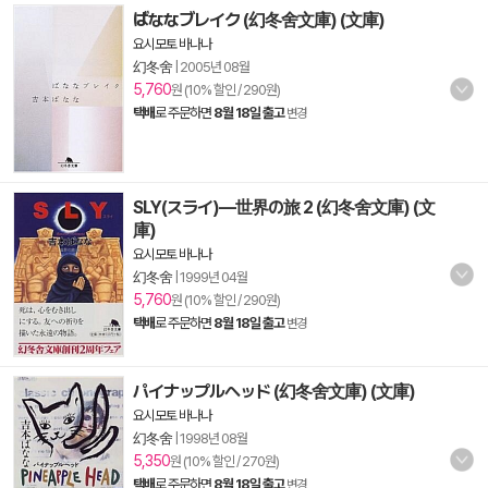
ばななブレイク (幻冬舍文庫) (文庫)
요시모토 바나나
幻冬舍
|
2005년 08월
5,760
원 (10% 할인 / 290원)
택배
로 주문하면
8월 18일 출고
변경
SLY(スライ)―世界の旅 2 (幻冬舍文庫) (文
庫)
요시모토 바나나
幻冬舍
|
1999년 04월
5,760
원 (10% 할인 / 290원)
택배
로 주문하면
8월 18일 출고
변경
パイナップルヘッド (幻冬舍文庫) (文庫)
요시모토 바나나
幻冬舍
|
1998년 08월
5,350
원 (10% 할인 / 270원)
택배
로 주문하면
8월 18일 출고
변경