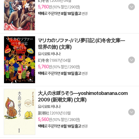
幻冬舍
|
2005년 04월
5,760
원 (10% 할인 / 290원)
택배
로 주문하면
8월 18일 출고
변경
マリカのソファ-/バリ夢日記 (幻冬舍文庫―
世界の旅) (文庫)
요시모토 바나나
幻冬舍
|
1997년 04월
5,760
원 (10% 할인 / 290원)
택배
로 주문하면
8월 18일 출고
변경
大人の水ぼうそう―yoshimotobanana.com
2009 (新潮文庫) (文庫)
요시모토 바나나
新潮社
|
2010년 03월
5,560
원 (10% 할인 / 280원)
택배
로 주문하면
8월 18일 출고
변경