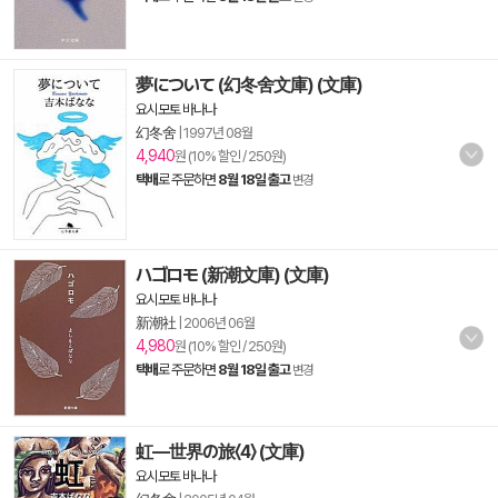
夢について (幻冬舍文庫) (文庫)
요시모토 바나나
幻冬舍
|
1997년 08월
4,940
원 (10% 할인 / 250원)
택배
로 주문하면
8월 18일 출고
변경
ハゴロモ (新潮文庫) (文庫)
요시모토 바나나
新潮社
|
2006년 06월
4,980
원 (10% 할인 / 250원)
택배
로 주문하면
8월 18일 출고
변경
虹―世界の旅〈4〉 (文庫)
요시모토 바나나