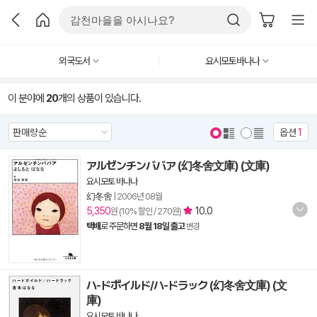
외국도서
요시모토바나나
이 분야에
20
개의 상품이 있습니다.
옵션
1
アルゼンチンババア (幻冬舍文庫) (文庫)
요시모토 바나나
幻冬舍
|
2006년 08월
5,350
10.0
원 (10% 할인 / 270원)
택배
로 주문하면
8월 18일 출고
변경
ハ-ドボイルド/ハ-ドラック (幻冬舍文庫) (文
庫)
요시모토 바나나