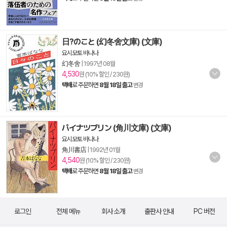
日?のこと (幻冬舍文庫) (文庫)
요시모토 바나나
幻冬舍
|
1997년 08월
4,530
원 (10% 할인 / 230원)
택배
로 주문하면
8월 18일 출고
변경
パイナツプリン (角川文庫) (文庫)
요시모토 바나나
角川書店
|
1992년 01월
4,540
원 (10% 할인 / 230원)
택배
로 주문하면
8월 18일 출고
변경
로그인
전체 메뉴
회사 소개
출판사 안내
PC 버전