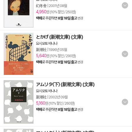
幻冬舍
|
2001년 08월
4,950
원 (10% 할인 / 250원)
택배
로 주문하면
8월 18일 출고
변경
とかげ (新潮文庫) (文庫)
요시모토 바나나
新潮社
|
1996년 05월
5,640
원 (10% 할인 / 290원)
택배
로 주문하면
8월 18일 출고
변경
アムリタ〈下〉 (新潮文庫) (文庫)
요시모토 바나나
新潮社
|
2002년 09월
5,160
원 (10% 할인 / 260원)
택배
로 주문하면
8월 18일 출고
변경