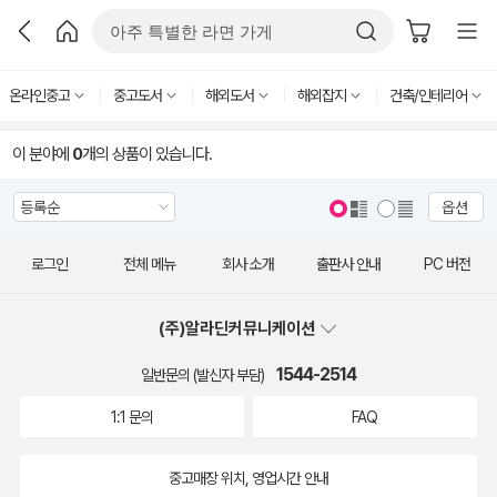
온라인중고
중고도서
해외도서
해외잡지
건축/인테리어
이 분야에
0
개의 상품이 있습니다.
옵션
로그인
전체 메뉴
회사 소개
출판사 안내
PC 버전
(주)알라딘커뮤니케이션
1544-2514
일반문의 (발신자 부담)
1:1 문의
FAQ
중고매장 위치, 영업시간 안내