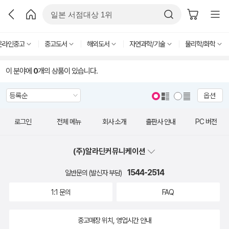
온라인중고
중고도서
해외도서
자연과학/기술
물리학/화학
이 분야에
0
개의 상품이 있습니다.
옵션
로그인
전체 메뉴
회사 소개
출판사 안내
PC 버전
(주)알라딘커뮤니케이션
1544-2514
일반문의 (발신자 부담)
1:1 문의
FAQ
중고매장 위치, 영업시간 안내