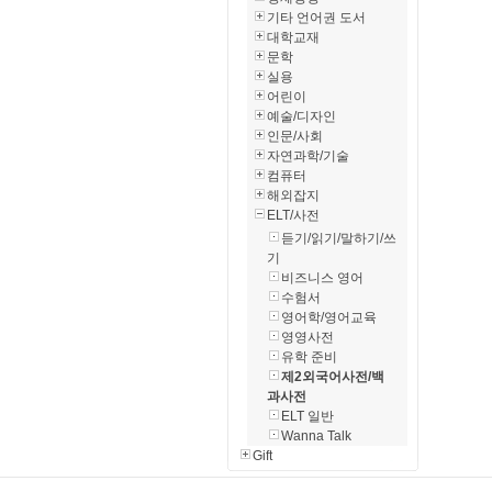
기타 언어권 도서
대학교재
문학
실용
어린이
예술/디자인
인문/사회
자연과학/기술
컴퓨터
해외잡지
ELT/사전
듣기/읽기/말하기/쓰
기
비즈니스 영어
수험서
영어학/영어교육
영영사전
유학 준비
제2외국어사전/백
과사전
ELT 일반
Wanna Talk
Gift