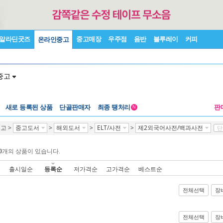
알라딘굿즈
중고매장
우주점
음반
블루레이
커피
온라인중고
중고
새로 등록된 상품
단골판매자
최종 땡처리
판
N
중고
>
중고도서
>
해외도서
>
ELT/사전
>
제2외국어사전/백과사전
단
0
개의 상품이 있습니다.
순
출시일순
등록순
저가격순
고가격순
베스트순
전체선택
장
전체선택
장