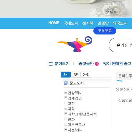
HOME
국내도서
전자책
만권당
외국도서
첫달무료
온라인 
분야보기
중고음반
많이 판매된 중고
N
1천원부터
온라인
중고음반
중고도서
이 분야에
건강/취미
경제경영
상품명
고전
과학
대학교재/전문서적
만화
미분류도서
사전/기타