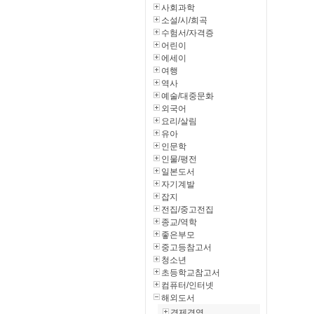
사회과학
소설/시/희곡
수험서/자격증
어린이
에세이
여행
역사
예술/대중문화
외국어
요리/살림
유아
인문학
인물/평전
일본도서
자기계발
잡지
전집/중고전집
종교/역학
좋은부모
중고등참고서
청소년
초등학교참고서
컴퓨터/인터넷
해외도서
경제경영