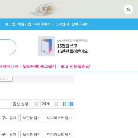
로그인
회원가입
마이페이지
고객센터
장바구니
(0)
매자매니저
알라딘에 중고팔기
중고 전문셀러샵
축 URL
옵션 설정
24개
바구니 담기
보관함 담기
마이리스트 담기
바구니 담기
보관함 담기
마이리스트 담기