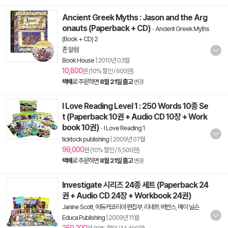
Ancient Greek Myths : Jason and the Arg
onauts (Paperback + CD)
-
Ancient Greek Myths
(Book + CD) 2
존 말럼
Book House
|
2010년 03월
10,800
원 (10% 할인 / 600원)
택배
로 주문하면
8월 21일 출고
변경
I Love Reading Level 1 : 250 Words 10종 Se
t (Paperback 10권 + Audio CD 10장 + Work
book 10권)
-
I Love Reading 1
ticktock publishing
|
2009년 07월
99,000
원 (10% 할인 / 5,500원)
택배
로 주문하면
8월 21일 출고
변경
Investigate 시리즈 24종 세트 (Paperback 24
권 + Audio CD 24장 + Workbook 24권)
Janine Scott
,
에듀카코리아 편집부
,
리네트 에반스
,
메이 닐슨
Educa Publishing
|
2009년 11월