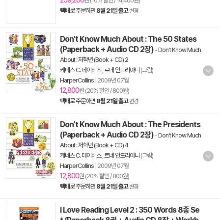
259,200
원 (10% 할인 / 14,400원)
택배
로 주문하면
8월 21일 출고
변경
Don't Know Much About : The 50 States
(Paperback + Audio CD 2장)
-
Don't Know Much
About : 저학년 (Book + CD) 2
케네스 C. 데이비스
,
르네 안드리아니
(그림)
HarperCollins
|
2009년 07월
12,800
원 (20% 할인 / 800원)
택배
로 주문하면
8월 21일 출고
변경
Don't Know Much About : The Presidents
(Paperback + Audio CD 2장)
-
Don't Know Much
About : 저학년 (Book + CD) 4
케네스 C. 데이비스
,
르네 안드리아니
(그림)
HarperCollins
|
2009년 07월
12,800
원 (20% 할인 / 800원)
택배
로 주문하면
8월 21일 출고
변경
I Love Reading Level 2 : 350 Words 8종 Se