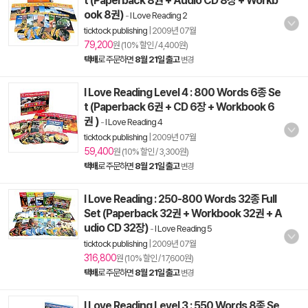
t (Paperback 8권 + Audio CD 8장 + Workb
ook 8권)
-
I Love Reading 2
ticktock publishing
|
2009년 07월
79,200
원 (10% 할인 / 4,400원)
택배
로 주문하면
8월 21일 출고
변경
I Love Reading Level 4 : 800 Words 6종 Se
t (Paperback 6권 + CD 6장 + Workbook 6
권 )
-
I Love Reading 4
ticktock publishing
|
2009년 07월
59,400
원 (10% 할인 / 3,300원)
택배
로 주문하면
8월 21일 출고
변경
I Love Reading : 250-800 Words 32종 Full
Set (Paperback 32권 + Workbook 32권 + A
udio CD 32장)
-
I Love Reading 5
ticktock publishing
|
2009년 07월
316,800
원 (10% 할인 / 17,600원)
택배
로 주문하면
8월 21일 출고
변경
I Love Reading Level 3 : 550 Words 8종 Se