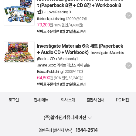
t (Paperback 8권 + CD 8장 + Workbook 8
권)
-
I Love Reading 3
ticktock publishing
|
2009년 07월
79,200
원 (10% 할인 / 4,400원)
택배
로 주문하면
8월 21일 출고
변경
Investigate Materials 6종 세트 (Paperback
+ Audio CD + Workbook)
-
Investigate : Materials
(Book + CD + Workbook) 1
Janine Scott
,
리네트 에반스
,
메이 닐슨
Educa Publishing
|
2009년 11월
64,800
원 (10% 할인 / 3,240원)
택배
로 주문하면
8월 21일 출고
변경
로그인
전체 메뉴
회사 소개
출판사 안내
PC 버전
(주)알라딘커뮤니케이션
1544-2514
일반문의 (발신자 부담)