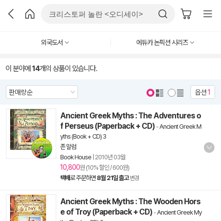
외국도서
에듀카 논픽션 시리즈
이 분야에
14
개의 상품이 있습니다.
옵션
1
Ancient Greek Myths : The Adventures o
f Perseus (Paperback + CD)
-
Ancient Greek M
yths (Book + CD) 3
존 말럼
Book House
|
2010년 03월
10,800
원 (10% 할인 / 600원)
택배
로 주문하면
8월 21일 출고
변경
Ancient Greek Myths : The Wooden Hors
e of Troy (Paperback + CD)
-
Ancient Greek My