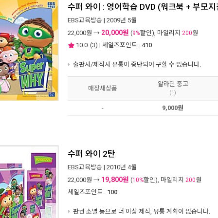
수퍼 와이 : 영어학습 DVD (워크북 + 부모
EBS교육방송
| 2009년 5월
20,000원
22,000
원 →
(
할인), 마일리지
원
9%
200
10.0
(
3
) | 세일즈포인트 :
410
출판사/제작사 유통이 중단되어 구할 수 없습니다.
알라딘 중고
매장새상품
(1)
-
9,000원
수퍼 와이 2탄
EBS교육방송
| 2010년 4월
19,800원
22,000
원 →
(
할인), 마일리지
원
10%
200
세일즈포인트 :
100
판권 소멸 등으로 더 이상 제작, 유통 계획이 없습니다.