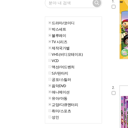
1.
드라마/코미디
박스세트
블루레이
TV 시리즈
제작국가별
VHS (비디오테이프)
VCD
액션/어드벤처
S.F/판타지
공포/스릴러
음악DVD
2.
애니메이션
유아/아동
교양/다큐멘터리
취미/스포츠
성인