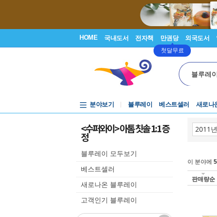
HOME
국내도서
전자책
만권당
외국도서
첫달무료
블루레
분야보기
블루레이
베스트셀러
새로나
<수퍼와이> 아톰 칫솔 1:1 증
정
블루레이 모두보기
이 분야에
5
베스트셀러
판매량순
새로나온 블루레이
고객인기 블루레이