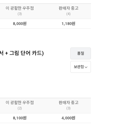
이 광활한 우주점
판매자 중고
(3)
(4)
8,000원
1,180원
서 + 그림 단어 카드)
품절
보관함
이 광활한 우주점
판매자 중고
(2)
(3)
8,100원
4,000원