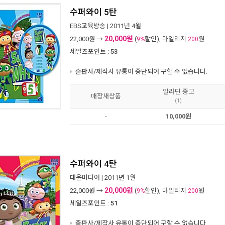
수퍼와이 5탄
EBS교육방송
| 2011년 4월
20,000원
22,000
원 →
(
할인), 마일리지
원
9%
200
세일즈포인트 :
53
출판사/제작사 유통이 중단되어 구할 수 없습니다.
알라딘 중고
매장새상품
(1)
-
10,000원
수퍼와이 4탄
대윤미디어
| 2011년 1월
20,000원
22,000
원 →
(
할인), 마일리지
원
9%
200
세일즈포인트 :
51
출판사/제작사 유통이 중단되어 구할 수 없습니다.