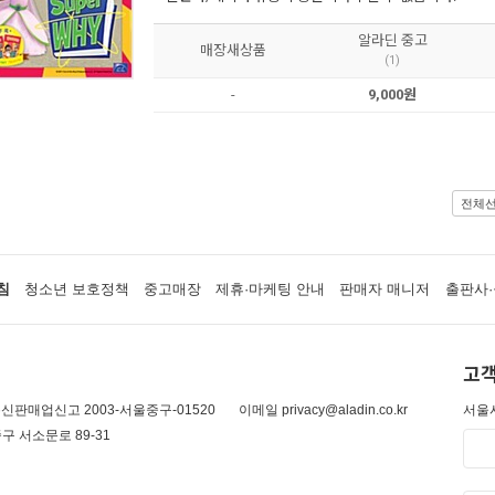
알라딘 중고
매장새상품
(1)
-
9,000원
전체
침
청소년 보호정책
중고매장
제휴·마케팅 안내
판매자 매니저
출판사·
고객
신판매업신고 2003-서울중구-01520
이메일 privacy@aladin.co.kr
서울시
구 서소문로 89-31