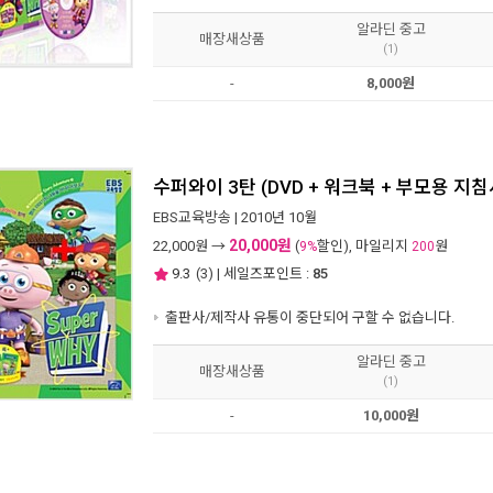
알라딘 중고
매장새상품
(1)
-
8,000원
수퍼와이 3탄 (DVD + 워크북 + 부모용 지침
EBS교육방송
| 2010년 10월
20,000원
22,000
원 →
(
할인), 마일리지
원
9%
200
9.3
(
3
) | 세일즈포인트 :
85
출판사/제작사 유통이 중단되어 구할 수 없습니다.
알라딘 중고
매장새상품
(1)
-
10,000원