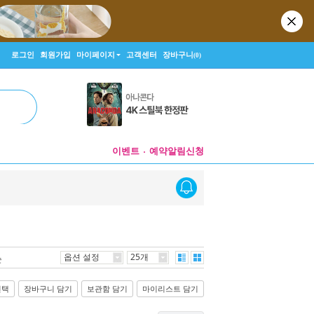
로그인
회원가입
마이페이지
고객센터
장바구니
(0)
이벤트
예약알림신청
옵션 설정
25개
순
선택
장바구니 담기
보관함 담기
마이리스트 담기