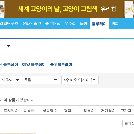
알라딘굿즈
온라인중고
중고매장
우주점
음반
커피
블루레이
이
온 블루레이
예약 블루레이
중고블루레이
개의 상품이 있습니다.
출시일순
등록일순
상품명순
평점순
리뷰순
저가격순
고가격
전체