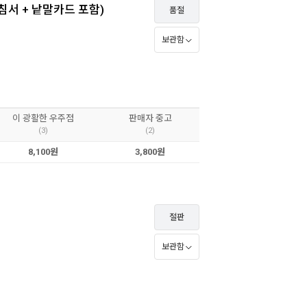
지침서 + 낱말카드 포함)
품절
보관함
이 광활한 우주점
판매자 중고
(3)
(2)
8,100원
3,800원
절판
보관함