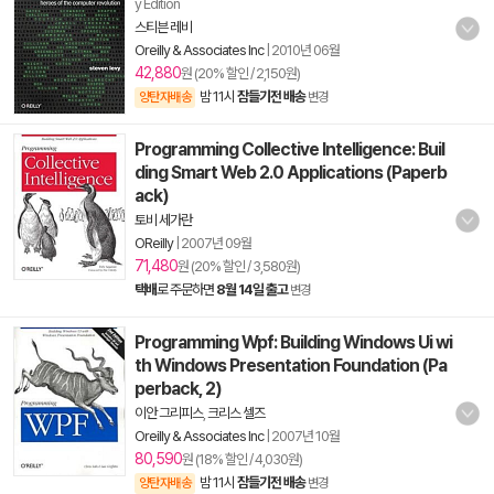
y Edition
스티븐 레비
Oreilly & Associates Inc
|
2010년 06월
42,880
원 (20% 할인 / 2,150원)
밤 11시
잠들기전 배송
양탄자배송
변경
Programming Collective Intelligence: Buil
ding Smart Web 2.0 Applications (Paperb
ack)
토비 세가란
OReilly
|
2007년 09월
71,480
원 (20% 할인 / 3,580원)
택배
로 주문하면
8월 14일 출고
변경
Programming Wpf: Building Windows Ui wi
th Windows Presentation Foundation (Pa
perback, 2)
이안 그리피스
,
크리스 셀즈
Oreilly & Associates Inc
|
2007년 10월
80,590
원 (18% 할인 / 4,030원)
밤 11시
잠들기전 배송
양탄자배송
변경