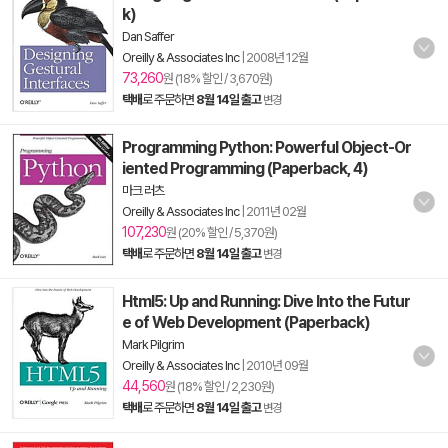
k)
Dan Saffer
Oreilly & Associates Inc
|
2008년 12월
73,260
원 (18% 할인 / 3,670원)
택배
로 주문하면
8월 14일 출고
변경
Programming Python: Powerful Object-Or
iented Programming (Paperback, 4)
마크 러츠
Oreilly & Associates Inc
|
2011년 02월
107,230
원 (20% 할인 / 5,370원)
택배
로 주문하면
8월 14일 출고
변경
Html5: Up and Running: Dive Into the Futur
e of Web Development (Paperback)
Mark Pilgrim
Oreilly & Associates Inc
|
2010년 09월
44,560
원 (18% 할인 / 2,230원)
택배
로 주문하면
8월 14일 출고
변경