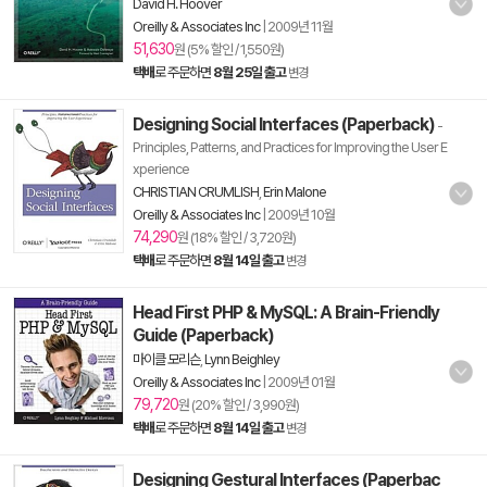
David H. Hoover
Oreilly & Associates Inc
|
2009년 11월
51,630
원 (5% 할인 / 1,550원)
택배
로 주문하면
8월 25일 출고
변경
Designing Social Interfaces (Paperback)
-
Principles, Patterns, and Practices for Improving the User E
xperience
CHRISTIAN CRUMLISH
,
Erin Malone
Oreilly & Associates Inc
|
2009년 10월
74,290
원 (18% 할인 / 3,720원)
택배
로 주문하면
8월 14일 출고
변경
Head First PHP & MySQL: A Brain-Friendly
Guide (Paperback)
마이클 모리슨
,
Lynn Beighley
Oreilly & Associates Inc
|
2009년 01월
79,720
원 (20% 할인 / 3,990원)
택배
로 주문하면
8월 14일 출고
변경
Designing Gestural Interfaces (Paperbac