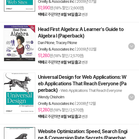
Oreilly & Associates Inc
|
2009년 07월
51,990
원 (18% 할인 / 2,600원)
택배
로 주문하면
8월 14일 출고
변경
Head First Algebra: A Learner's Guide to
Algebra I (Paperback)
Dan Pilone
,
Tracey Pilone
Oreilly & Associates Inc
|
2009년 02월
51,280
원 (18% 할인 / 2,570원)
택배
로 주문하면
8월 14일 출고
변경
Universal Design for Web Applications: W
eb Applications That Reach Everyone (Pa
perback)
- Web Applications That Reach Everyone
Wendy Chisholm
Oreilly & Associates Inc
|
2008년 12월
51,280
원 (18% 할인 / 2,570원)
택배
로 주문하면
8월 14일 출고
변경
Website Optimization: Speed, Search Engi
ne & Conversion Rate Secrets (Paperbac