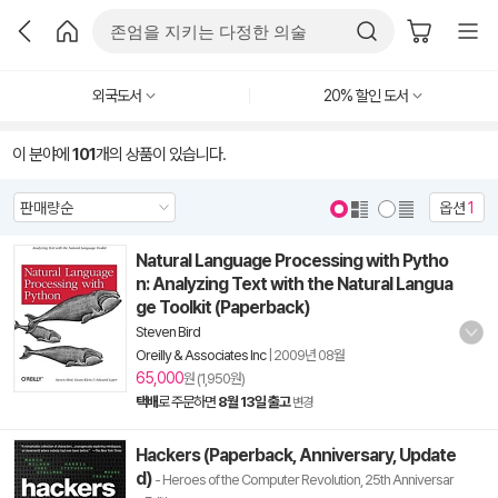
외국도서
20% 할인 도서
이 분야에
101
개의 상품이 있습니다.
옵션
1
Natural Language Processing with Pytho
n: Analyzing Text with the Natural Langua
ge Toolkit (Paperback)
Steven Bird
Oreilly & Associates Inc
|
2009년 08월
65,000
원 (1,950원)
택배
로 주문하면
8월 13일 출고
변경
Hackers (Paperback, Anniversary, Update
d)
- Heroes of the Computer Revolution, 25th Anniversar