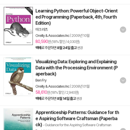
Learning Python: Powerful Object-Orient
ed Programming (Paperback, 4th, Fourth
Edition)
마크 러츠
Oreilly & Associates Inc
|
2009년 10월
80,590
원 (18% 할인 / 4,030원)
택배
로 주문하면
8월 24일 출고
변경
Visualizing Data: Exploring and Explaining
Data with the Processing Environment (P
aperback)
Ben Fry
Oreilly & Associates Inc
|
2008년 01월
58,610
원 (18% 할인 / 2,940원)
택배
로 주문하면
8월 14일 출고
변경
Apprenticeship Patterns: Guidance for th
e Aspiring Software Craftsman (Paperba
ck)
- Guidance for the Aspiring Software Craftsman