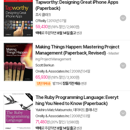
Tapworthy: Designing Great iPhone Apps
(Paperback)
조시 클라크
O'Reilly
|
2010년 07월
59,430
원 (18% 할인 / 2,980원)
택배
로 주문하면
8월 14일 출고
변경
Making Things Happen: Mastering Project
Management (Paperback, Revised)
- Master
ing Project Management
Scott Berkun
Oreilly & Associates Inc
|
2008년 04월
65,930
원 (18% 할인 / 3,300원)
밤 11시
잠들기전 배송
양탄자배송
변경
The Ruby Programming Language: Everyt
hing You Need to Know (Paperback)
Yukihiro Matz Matsumoto
,
데이비드 플래너건
Oreilly & Associates Inc
|
2008년 03월
71,480
원 (20% 할인 / 3,580원)
택배
로 주문하면
8월 14일 출고
변경