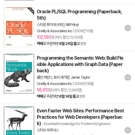
Oracle PL/SQL Programming (Paperback,
5th)
스티븐 포이어스타인
,
Bill Pribyl
Oreilly & Associates Inc
|
2009년 10월
102,580
원 (18% 할인 / 5,130원)
택배
로 주문하면
8월 24일 출고
변경
Programming the Semantic Web: Build Fle
xible Applications with Graph Data (Paper
back)
콜린 에반스
,
토비 세가란
,
Jamie Taylor
Oreilly & Associates Inc
|
2009년 08월
58,610
원 (18% 할인 / 2,940원)
택배
로 주문하면
8월 14일 출고
변경
Even Faster Web Sites: Performance Best
Practices for Web Developers (Paperbac
k)
- Essential Knowledge for Frontend Engineers
스티브 사우더스