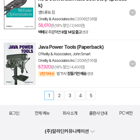
k)
앤드류 B. 킹
Oreilly & Associates Inc
|
2008년 08월
58,610
원 (18% 할인 / 2,940원)
택배
로 주문하면
8월 14일 출고
변경
Java Power Tools (Paperback)
O'Reilly & Associates
,
John Smart
Oreilly & Associates Inc
|
2008년 05월
87,920
원 (18% 할인 / 4,400원)
밤 11시
잠들기전 배송
양탄자배송
변경
1
2
3
4
5
로그인
전체 메뉴
회사 소개
출판사 안내
PC 버전
(주)알라딘커뮤니케이션