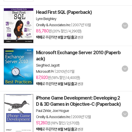
Head First SQL (Paperback)
Lynn Beighley
Oreilly & Associates Inc
|
2007년 10월
85,780
원 (20% 할인 / 4,290원)
택배
로 주문하면
8월 21일 출고
변경
Microsoft Exchange Server 2010 (Paperb
ack)
Siegfried Jagott
Microsoft Pr
|
2010년 07월
87,920
원 (18% 할인 / 4,400원)
택배
로 주문하면
8월 14일 출고
변경
iPhone Game Development: Developing 2
D & 3D Games in Objective-C (Paperback)
Paul Zirkle
,
Joe Hogue
Oreilly & Associates Inc
|
2009년 12월
51,280
원 (18% 할인 / 2,570원)
택배
로 주문하면
8월 14일 출고
변경