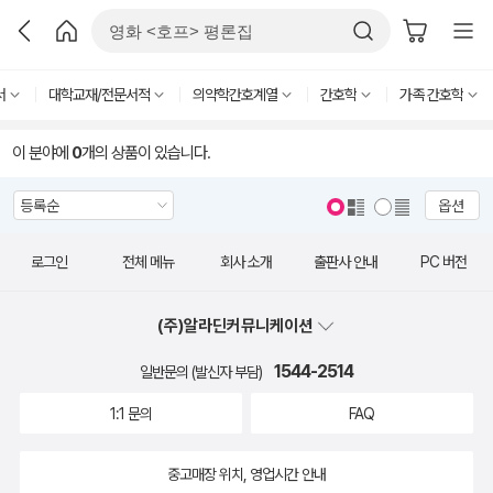
서
대학교재/전문서적
의약학간호계열
간호학
가족 간호학
이 분야에
0
개의 상품이 있습니다.
옵션
로그인
전체 메뉴
회사 소개
출판사 안내
PC 버전
(주)알라딘커뮤니케이션
1544-2514
일반문의 (발신자 부담)
1:1 문의
FAQ
중고매장 위치, 영업시간 안내