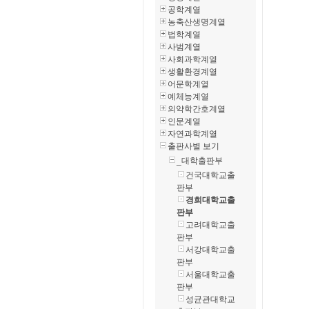
공학계열
농축산생명계열
법학계열
사범계열
사회과학계열
생활환경계열
어문학계열
예체능계열
의약학간호계열
인문계열
자연과학계열
출판사별 보기
_대학출판부
건국대학교출
판부
경희대학교출
판부
고려대학교출
판부
서강대학교출
판부
서울대학교출
판부
성균관대학교