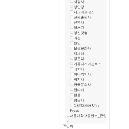
서광사
성안당
시그마프레스
신광출판사
신영사
양서원
영진닷컴
예경
월인
을유문화사
책세상
청문각
커뮤니케이션북스
태학사
하나의학사
학지사
한국문화사
한나래
한울
향문사
Cambridge Univ
Press
서울대학교출판부_균일
가
만화