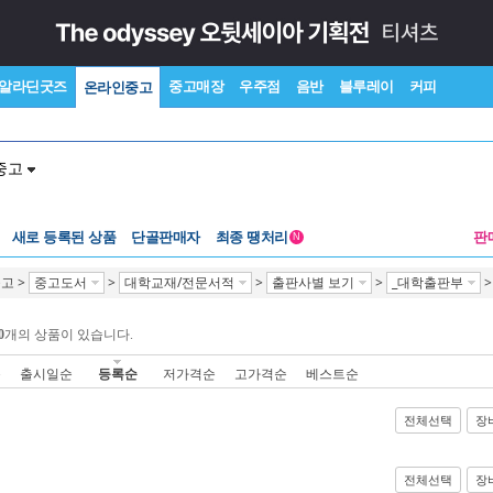
알라딘굿즈
중고매장
우주점
음반
블루레이
커피
온라인중고
중고
새로 등록된 상품
단골판매자
최종 땡처리
판
N
중고
>
중고도서
>
대학교재/전문서적
>
출판사별 보기
>
_대학출판부
0
개의 상품이 있습니다.
순
출시일순
등록순
저가격순
고가격순
베스트순
전체선택
장
전체선택
장