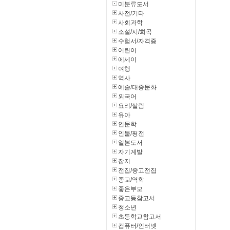
미분류도서
사전/기타
사회과학
소설/시/희곡
수험서/자격증
어린이
에세이
여행
역사
예술/대중문화
외국어
요리/살림
유아
인문학
인물/평전
일본도서
자기계발
잡지
전집/중고전집
종교/역학
좋은부모
중고등참고서
청소년
초등학교참고서
컴퓨터/인터넷