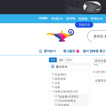
HOME
국내도서
전자책
만권당
외국도서
첫달무료
온라인 
분야보기
중고음반
많이 판매된 중고
N
1천원부터
온라인
중고음반
중고도서
이 분야에
건강/취미
경제경영
상품명
고전
과학
대학교재/전문서적
^방송통신대학교
^사이버대학교
경상계열