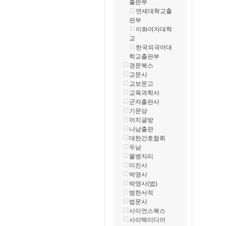
출판부
연세대학교출
판부
이화여자대학
교
한국외국어대
학교출판부
경문북스
교문사
교보문고
교육과학사
군자출판사
기문당
까치글방
나남출판
대한간호협회
두남
물병자리
미진사
박영사
박영사(법)
범한서적
법문사
사이언스북스
사이텍미디어