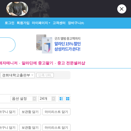
로그인
회원가입
마이페이지
고객센터
장바구니
(0)
매자매니저
알라딘에 중고팔기
중고 전문셀러샵
>
경희대학교출판부
단축 URL
옵션 설정
24개
바구니 담기
보관함 담기
마이리스트 담기
바구니 담기
보관함 담기
마이리스트 담기