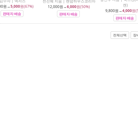
김수자 | 넥서스
전선혜 지음 | 랜덤하우스코리아
캔)
00
원→
5,000
원(67%)
12,000
원→
6,000
원(50%)
9,800
원→
4,000
원(
판매자 배송
판매자 배송
판매자 배송
전체선택
장