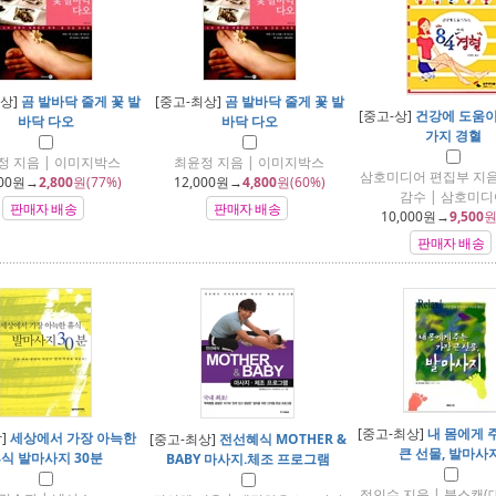
최상]
곰 발바닥 줄게 꽃 발
[중고-최상]
곰 발바닥 줄게 꽃 발
[중고-상]
건강에 도움이
바닥 다오
바닥 다오
가지 경혈
정 지음 | 이미지박스
최윤정 지음 | 이미지박스
삼호미디어 편집부 지음
00
원→
2,800
원(77%)
12,000
원→
4,800
원(60%)
감수 | 삼호미디
판매자 배송
판매자 배송
10,000
원→
9,500
원
판매자 배송
[중고-최상]
내 몸에게 
상]
세상에서 가장 아늑한
[중고-최상]
전선혜식 MOTHER &
큰 선물, 발마사
식 발마사지 30분
BABY 마사지.체조 프로그램
정인수 지음 | 북스캔