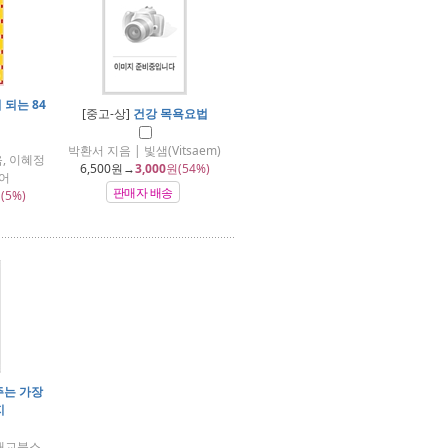
 되는 84
[중고-상]
건강 목욕요법
박환서 지음 | 빛샘(Vitsaem)
, 이혜정
6,500
원→
3,000
원(54%)
어
판매자 배송
(5%)
주는 가장
지
(대교북스