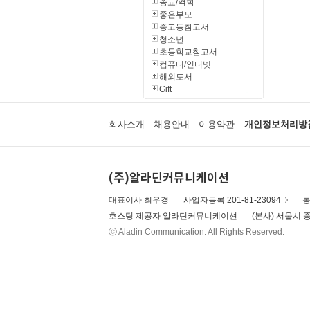
종교/역학
좋은부모
중고등참고서
청소년
초등학교참고서
컴퓨터/인터넷
해외도서
Gift
회사소개
채용안내
이용약관
개인정보처리방
(주)알라딘커뮤니케이션
대표이사 최우경
사업자등록 201-81-23094
통
호스팅 제공자 알라딘커뮤니케이션
(본사) 서울시 중
ⓒ Aladin Communication. All Rights Reserved.