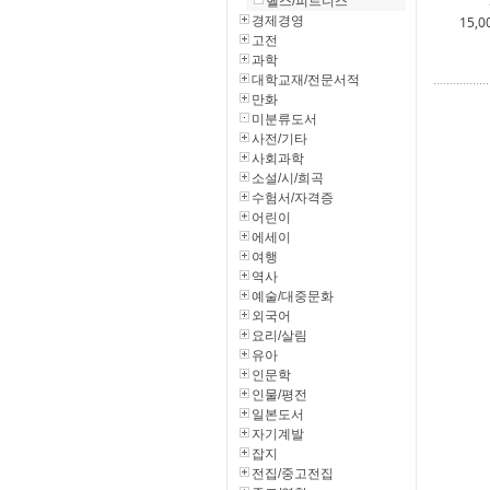
헬스/피트니스
경제경영
15,0
고전
과학
대학교재/전문서적
만화
미분류도서
사전/기타
사회과학
소설/시/희곡
수험서/자격증
어린이
에세이
여행
역사
예술/대중문화
외국어
요리/살림
유아
인문학
인물/평전
일본도서
자기계발
잡지
전집/중고전집