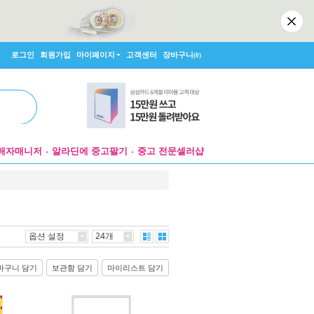
로그인
회원가입
마이페이지
고객센터
장바구니
(0)
매자매니저
알라딘에 중고팔기
중고 전문셀러샵
옵션 설정
24개
바구니 담기
보관함 담기
마이리스트 담기