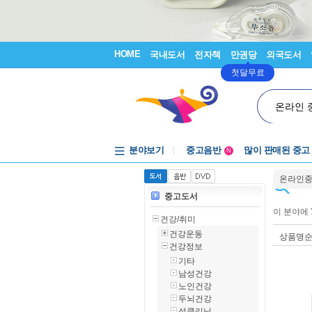
HOME
국내도서
전자책
만권당
외국도서
첫달무료
온라인 
분야보기
중고음반
많이 판매된 중고
N
1천원부터
온라인
중고음반
중고도서
이 분야에
건강/취미
건강운동
상품명
건강정보
기타
남성건강
노인건강
두뇌건강
성클리닉