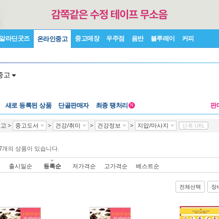
알라딘굿즈
중고매장
우주점
음반
블루레이
커피
온라인중고
중고
새로 등록된 상품
단골판매자
최종 땡처리
판
N
중고
>
중고도서
>
건강/취미
>
건강정보
>
지압/마사지
단축 URL
7
개의 상품이 있습니다.
순
출시일순
등록순
저가격순
고가격순
베스트순
전체선택
장