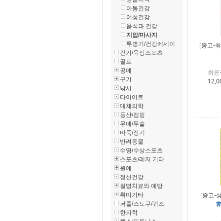
아동건강
여성건강
음식과 건강
지압/마사지
투병기/건강에세이
[중고-
걷기/육상스포츠
골프
공예
최윤
구기
12,0
낚시
다이어트
대체의학
등산/캠핑
무예/무술
바둑/장기
반려동물
수영/수상스포츠
스포츠/레저 기타
원예
정신건강
질병치료와 예방
[중고-
취미기타
휴
퍼즐/스도쿠/퀴즈
한의학