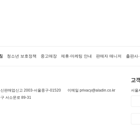
침
청소년 보호정책
중고매장
제휴·마케팅 안내
판매자 매니저
출판사·
고객
신판매업신고 2003-서울중구-01520
이메일 privacy@aladin.co.kr
서울시
구 서소문로 89-31