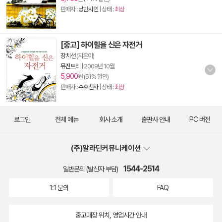
판매자 :
낭만시인
| 상태 :
최상
[중고] 하이힐을 신은 자전거
장치선
(지은이)
뮤진트리
|
2009년 10월
5,900
원 (51% 할인)
판매자 :
수호천사
| 상태 :
최상
로그인
전체 메뉴
회사 소개
출판사 안내
PC 버전
(주)알라딘커뮤니케이션
1544-2514
일반문의 (발신자 부담)
1:1 문의
FAQ
중고매장 위치, 영업시간 안내