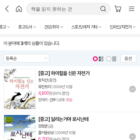
중고
중고도서
건강/취미
스포츠/레저 기타
인라인/자전거
이 분야에
3
개의 상품이 있습니다.
옵션
[중고] 하이힐을 신은 자전거
장치선
(출연)
뮤진트리
|
2009년 10월
4,800
원 (60% 할인)
판매자 :
건우
| 상태 :
최상
[중고] 달리는거야 로시난테
양성관
(글)
즐거운상상
|
2008년 10월
6,700
원 (44% 할인)