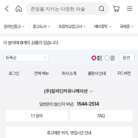
온라인중고
중고도서
초등학교참고서
예비중학
국제중
이 분야에
0
개의 상품이 있습니다.
옵션
로그인
전체 메뉴
회사 소개
출판사 안내
PC 버전
(주)알라딘커뮤니케이션
1544-2514
일반문의 (발신자 부담)
1:1 문의
FAQ
중고매장 위치, 영업시간 안내