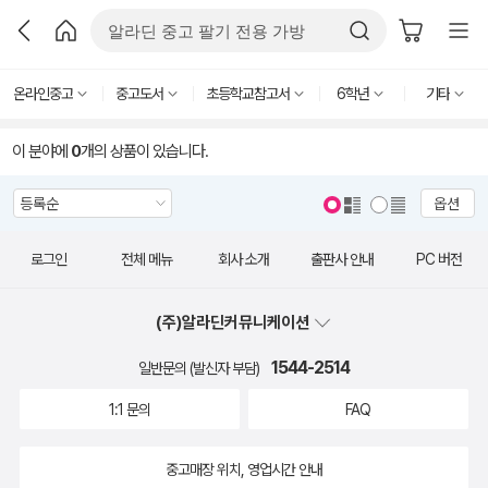
온라인중고
중고도서
초등학교참고서
6학년
기타
이 분야에
0
개의 상품이 있습니다.
옵션
로그인
전체 메뉴
회사 소개
출판사 안내
PC 버전
(주)알라딘커뮤니케이션
1544-2514
일반문의 (발신자 부담)
1:1 문의
FAQ
중고매장 위치, 영업시간 안내