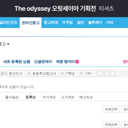
알라딘굿즈
중고매장
우주점
음반
블루레이
커피
온라인중고
중고
새로 등록된 상품
단골판매자
최종 땡처리
판
N
중고
>
중고도서
>
초등학교참고서
>
1학년
>
기타
단축 URL
0
개의 상품이 있습니다.
순
출시일순
등록순
저가격순
고가격순
베스트순
전체선택
장
전체선택
장