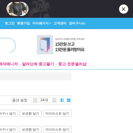
로그인
회원가입
마이페이지
고객센터
장바구니
(0)
매자매니저
알라딘에 중고팔기
중고 전문셀러샵
옵션 설정
24개
바구니 담기
보관함 담기
마이리스트 담기
바구니 담기
보관함 담기
마이리스트 담기