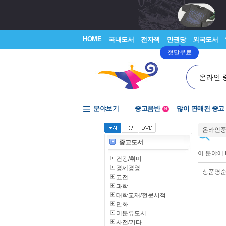
HOME
국내도서
전자책
만권당
외국도서
첫달무료
온라인 
분야보기
중고음반
많이 판매된 중고
N
1천원부터
온라인
중고음반
중고도서
이 분야에
건강/취미
경제경영
상품명
고전
과학
대학교재/전문서적
만화
미분류도서
사전/기타