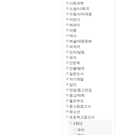
사회과학
소설/시/희곡
수험서/자격증
어린이
에세이
여행
역사
예술/대중문화
외국어
요리/살림
유아
인문학
인물/평전
일본도서
자기계발
잡지
전집/중고전집
종교/역학
좋은부모
중고등참고서
청소년
초등학교참고서
1학년
국어