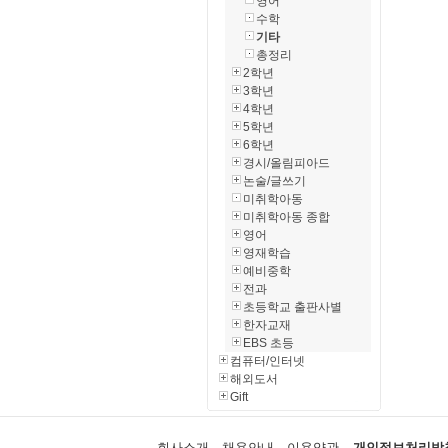
영어
수학
기타
총정리
2학년
3학년
4학년
5학년
6학년
경시/올림피아드
논술/글쓰기
미취학아동
미취학아동 종합
영어
영재학습
예비중학
전과
초등학교 출판사별
한자교재
EBS 초등
컴퓨터/인터넷
해외도서
Gift
회사소개
채용안내
이용약관
개인정보처리방