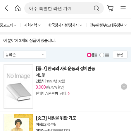
중고도서
사회과학
한국정치사정/정치사
전두환정부/노태우정부
이 분야에
2
개의 상품이 있습니다.
옵션
[중고] 한국의 사회운동과 정치변동
이신행
민음사
|
1997년 02월
3,000
원 (75% 할인)
판매자 :
열린책방
| 상태 :
상
[중고] 내일을 위한 기도
이희호
(지은이)
여성신문사
|
1998년 12월