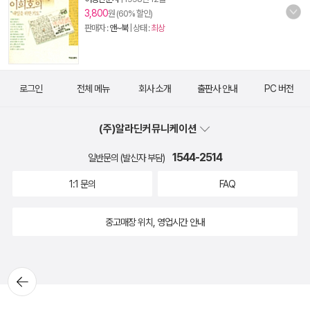
3,800
원 (60% 할인)
판매자 :
앤~북
| 상태 :
최상
로그인
전체 메뉴
회사 소개
출판사 안내
PC 버전
(주)알라딘커뮤니케이션
1544-2514
일반문의 (발신자 부담)
1:1 문의
FAQ
중고매장 위치, 영업시간 안내
뒤로가
기