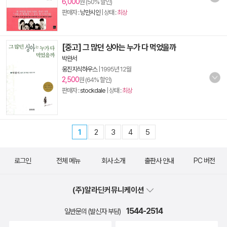
6,000
원 (50% 할인)
판매자 :
낭만시인
| 상태 :
최상
[중고] 그 많던 싱아는 누가 다 먹었을까
박완서
웅진지식하우스
|
1995년 12월
2,500
원 (64% 할인)
판매자 :
stockdale
| 상태 :
최상
1
2
3
4
5
로그인
전체 메뉴
회사 소개
출판사 안내
PC 버전
(주)알라딘커뮤니케이션
1544-2514
일반문의 (발신자 부담)