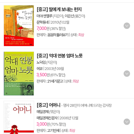
[중고] 딸에게 보내는 편지
마야 엔젤루
(지은이),
이은선
(옮긴이)
문학동네
|
2010년 02월
7,000
원 (36% 할인)
판매자 :
꼼꼼히둘러보기
| 상태 :
최상
[중고] 억대 연봉 엄마 노릇
노덕임
(지은이)
에코
|
2003년 09월
3,500
원 (61% 할인)
판매자 :
21세기문고
| 상태 :
최상
[중고] 어머니
- 명사 28인이 어머니께 드리는 감사장
매일경제
(엮은이)
매일경제신문사
|
2006년 12월
3,000
원 (70% 할인)
판매자 :
고기만새
| 상태 :
최상