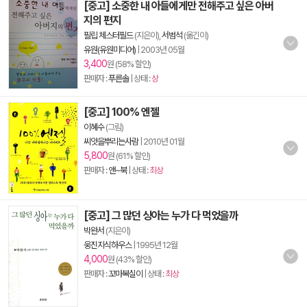
[중고] 소중한 내 아들에게만 전해주고 싶은 아버
지의 편지
필립 체스터필드
(지은이),
서범석
(옮긴이)
유원(유원미디어)
|
2003년 05월
3,400
원 (58% 할인)
판매자 :
푸른솔
| 상태 :
상
[중고] 100% 엔젤
이혜수
(그림)
씨앗을뿌리는사람
|
2010년 01월
5,800
원 (61% 할인)
판매자 :
앤~북
| 상태 :
최상
[중고] 그 많던 싱아는 누가 다 먹었을까
박완서
(지은이)
웅진지식하우스
|
1995년 12월
4,000
원 (43% 할인)
판매자 :
꼬마복실이
| 상태 :
최상