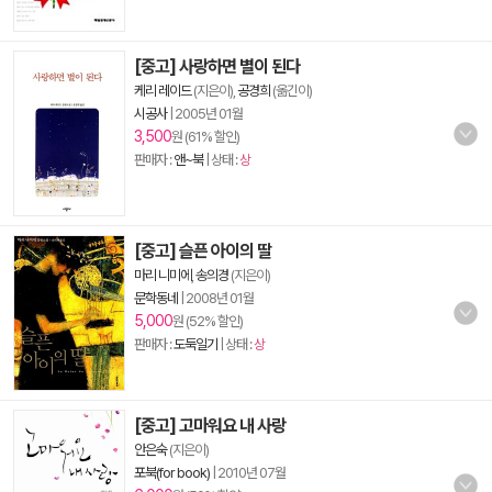
[중고] 사랑하면 별이 된다
케리 레이드
(지은이),
공경희
(옮긴이)
시공사
|
2005년 01월
3,500
원 (61% 할인)
판매자 :
앤~북
| 상태 :
상
[중고] 슬픈 아이의 딸
마리 니미에
,
송의경
(지은이)
문학동네
|
2008년 01월
5,000
원 (52% 할인)
판매자 :
도둑일기
| 상태 :
상
[중고] 고마워요 내 사랑
안은숙
(지은이)
포북(for book)
|
2010년 07월