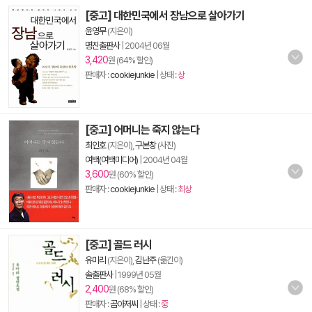
[중고] 대한민국에서 장남으로 살아가기
윤영무
(지은이)
명진출판사
|
2004년 06월
3,420
원 (64% 할인)
판매자 :
cookiejunkie
| 상태 :
상
[중고] 어머니는 죽지 않는다
최인호
(지은이),
구본창
(사진)
여백(여백미디어)
|
2004년 04월
3,600
원 (60% 할인)
판매자 :
cookiejunkie
| 상태 :
최상
[중고] 골드 러시
유미리
(지은이),
김난주
(옮긴이)
솔출판사
|
1999년 05월
2,400
원 (68% 할인)
판매자 :
곰아저씨
| 상태 :
중