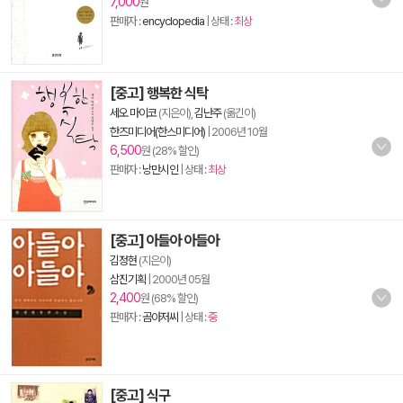
7,000
원
판매자 :
encyclopedia
| 상태 :
최상
[중고] 행복한 식탁
세오 마이코
(지은이),
김난주
(옮긴이)
한즈미디어(한스미디어)
|
2006년 10월
6,500
원 (28% 할인)
판매자 :
낭만시인
| 상태 :
최상
[중고] 아들아 아들아
김정현
(지은이)
삼진기획
|
2000년 05월
2,400
원 (68% 할인)
판매자 :
곰아저씨
| 상태 :
중
[중고] 식구