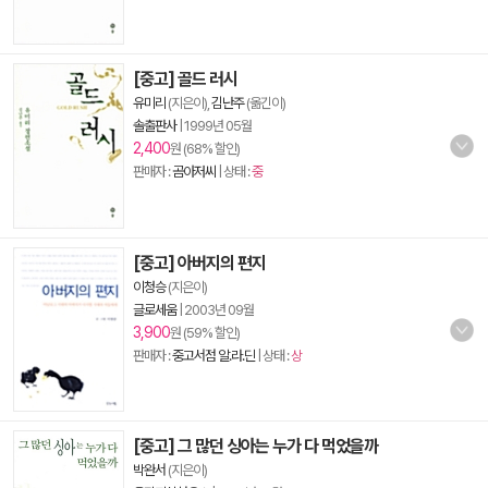
[중고] 골드 러시
유미리
(지은이),
김난주
(옮긴이)
솔출판사
|
1999년 05월
2,400
원 (68% 할인)
판매자 :
곰아저씨
| 상태 :
중
[중고] 아버지의 편지
이청승
(지은이)
글로세움
|
2003년 09월
3,900
원 (59% 할인)
판매자 :
중고서점 알.라.딘
| 상태 :
상
[중고] 그 많던 싱아는 누가 다 먹었을까
박완서
(지은이)