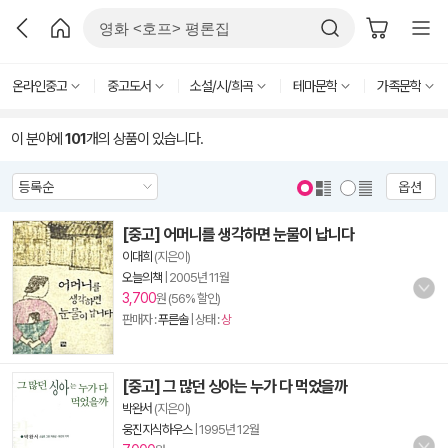
온라인중고
중고도서
소설/시/희곡
테마문학
가족문학
이 분야에
101
개의 상품이 있습니다.
옵션
[중고] 어머니를 생각하면 눈물이 납니다
이대희
(지은이)
오늘의책
|
2005년 11월
3,700
원 (56% 할인)
판매자 :
푸른솔
| 상태 :
상
[중고] 그 많던 싱아는 누가 다 먹었을까
박완서
(지은이)
웅진지식하우스
|
1995년 12월