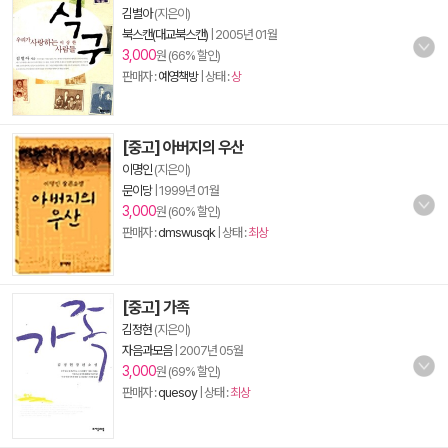
김별아
(지은이)
북스캔(대교북스캔)
|
2005년 01월
3,000
원 (66% 할인)
판매자 :
예영책방
| 상태 :
상
[중고] 아버지의 우산
이명인
(지은이)
문이당
|
1999년 01월
3,000
원 (60% 할인)
판매자 :
dmswusqk
| 상태 :
최상
[중고] 가족
김정현
(지은이)
자음과모음
|
2007년 05월
3,000
원 (69% 할인)
판매자 :
quesoy
| 상태 :
최상