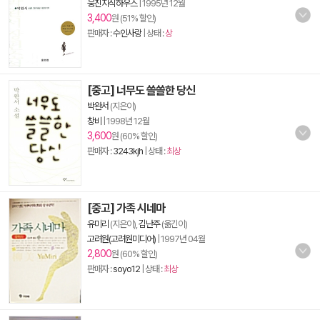
웅진지식하우스
|
1995년 12월
3,400
원 (51% 할인)
판매자 :
수인사랑
| 상태 :
상
[중고] 너무도 쓸쓸한 당신
박완서
(지은이)
창비
|
1998년 12월
3,600
원 (60% 할인)
판매자 :
3243kjh
| 상태 :
최상
[중고] 가족 시네마
유미리
(지은이),
김난주
(옮긴이)
고려원(고려원미디어)
|
1997년 04월
2,800
원 (60% 할인)
판매자 :
soyo12
| 상태 :
최상