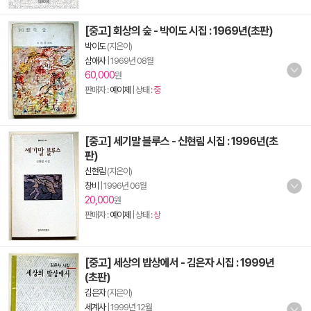
[중고] 회상의 숲 - 박이도 시집 : 1969년(초판)
박이도
(지은이)
삼애사
|
1969년 08월
60,000
원
판매자 :
예이제
| 상태 :
중
[중고] 세기말 블루스 - 신현림 시집 : 1996년(초
판)
신현림
(지은이)
창비
|
1996년 06월
20,000
원
판매자 :
예이제
| 상태 :
상
[중고] 세상의 밥상에서 - 김은자 시집 : 1999년
(초판)
김은자
(지은이)
세계사
|
1999년 12월