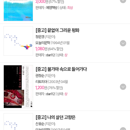
3,000
원 (57% 할인)
판매자 :
예영책방
| 상태 :
최상
[중고] 끝없이 그리운 평화
정문경
(지은이)
오늘의문학
|
1994년 01월
1,080
원 (64% 할인)
판매자 :
dari12
| 상태 :
상
[중고] 불가마 속으로 들어가다
권정순
(지은이)
리토피아
|
2003년 04월
1,200
원 (76% 할인)
판매자 :
dari12
| 상태 :
상
[중고] 나의 살던 고향은
신웅순
(지은이)
오늘의문학
|
1997년 04월