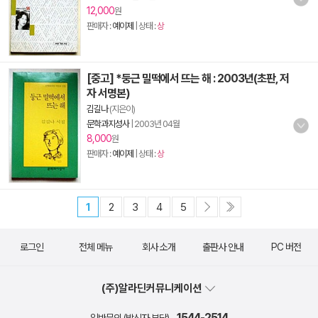
12,000
원
판매자 :
예이제
| 상태 :
상
[중고] *둥근 밀떡에서 뜨는 해 : 2003년(초판, 저
자 서명본)
김길나
(지은이)
문학과지성사
|
2003년 04월
8,000
원
판매자 :
예이제
| 상태 :
상
1
2
3
4
5
로그인
전체 메뉴
회사 소개
출판사 안내
PC 버전
(주)알라딘커뮤니케이션
1544-2514