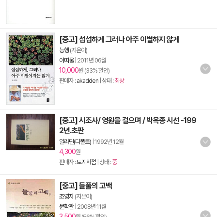
[중고] 섭섭하게 그러나 아주 이별하지 않게
능행
(지은이)
아띠울
|
2011년 06월
10,000
원 (33% 할인)
판매자 :
akadden
| 상태 :
최상
[중고] 시조사/ 영원을 걸으며 / 박옥종 시선 -199
2년.초판
알라딘(디폴트)
|
1992년 12월
4,300
원
판매자 :
토지서점
| 상태 :
중
[중고] 들풀의 고백
조영자
(지은이)
문학관
|
2008년 11월
3,500
원 (56% 할인)