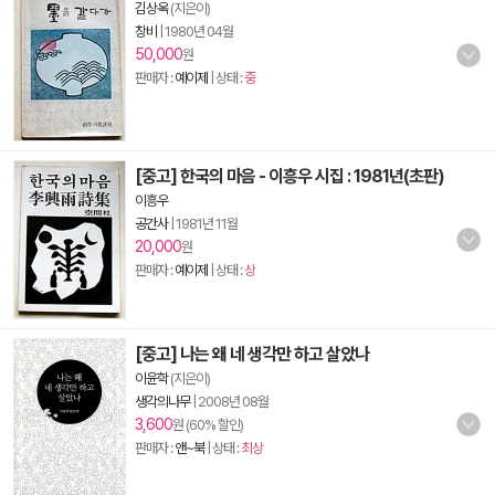
김상옥
(지은이)
창비
|
1980년 04월
50,000
원
판매자 :
예이제
| 상태 :
중
[중고] 한국의 마음 - 이흥우 시집 : 1981년(초판)
이흥우
공간사
|
1981년 11월
20,000
원
판매자 :
예이제
| 상태 :
상
[중고] 나는 왜 네 생각만 하고 살았나
이윤학
(지은이)
생각의나무
|
2008년 08월
3,600
원 (60% 할인)
판매자 :
앤~북
| 상태 :
최상