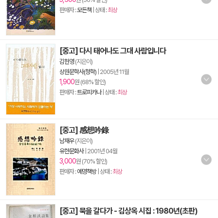
판매자 :
모든책
| 상태 :
최상
[중고] 다시 태어나도 그대 사람입니다
김헌영
(지은이)
상원문학사(청학)
|
2005년 11월
1,900
원 (68% 할인)
판매자 :
트로피카나
| 상태 :
최상
[중고] 感想吟錄
남재우
(지은이)
유한문화사
|
2001년 04월
3,000
원 (70% 할인)
판매자 :
예영책방
| 상태 :
최상
[중고] 묵을 갈다가 - 김상옥 시집 : 1980년(초판)