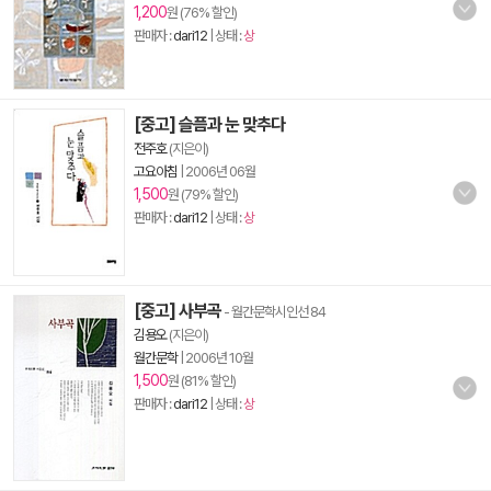
1,200
원 (76% 할인)
판매자 :
dari12
| 상태 :
상
[중고] 슬픔과 눈 맞추다
전주호
(지은이)
고요아침
|
2006년 06월
1,500
원 (79% 할인)
판매자 :
dari12
| 상태 :
상
[중고] 사부곡
- 월간문학시인선 84
김용오
(지은이)
월간문학
|
2006년 10월
1,500
원 (81% 할인)
판매자 :
dari12
| 상태 :
상