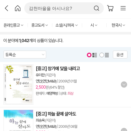
온라인중고
중고도서
소설/시/희곡
시
한국시
이 분야에
1,042
개의 상품이 있습니다.
옵션
[중고] 창가에 닻을 내리고
유미란
(지은이)
연인(연인M&B)
|
2009년 01월
2,500
원 (64% 할인)
판매자 :
예영책방
| 상태 :
최상
[중고] 하늘 끝에 살아도
최송옥
(지은이)
연인(연인M&B)
|
2006년 08월