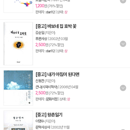
1,200
원 (76% 할인)
판매자 :
dari12
| 상태 :
상
[중고] 바보네 집 호박 꽃
김순일
(지은이)
푸른사상
|
2002년 03월
2,500
원 (72% 할인)
판매자 :
dari12
| 상태 :
상
[중고] 내가 아침이 된다면
신동찬
(지은이)
큰나(시와시학사)
|
2006년 04월
2,500
원 (72% 할인)
판매자 :
문화서점
| 상태 :
상
[중고] 왕촌일기
이명수
(지은이)
문학사상사
|
2002년 11월