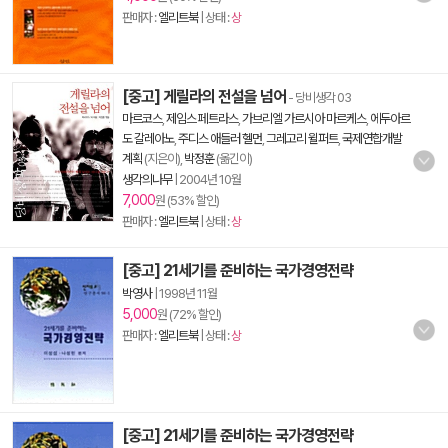
판매자 :
엘리트북
| 상태 :
상
[중고] 게릴라의 전설을 넘어
- 당비생각 03
마르코스
,
제임스 페트라스
,
가브리엘 가르시아 마르케스
,
에두아르
도 갈레아노
,
주디스 애들러 헬먼
,
그레고리 윌퍼트
,
국제연합개발
계획
(지은이),
박정훈
(옮긴이)
생각의나무
|
2004년 10월
7,000
원 (53% 할인)
판매자 :
엘리트북
| 상태 :
상
[중고] 21세기를 준비하는 국가경영전략
박영사
|
1998년 11월
5,000
원 (72% 할인)
판매자 :
엘리트북
| 상태 :
상
[중고] 21세기를 준비하는 국가경영전략