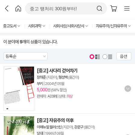
중고도서
사회과학
사회사상/사회사상사
자유주의/신자유주의
이 분야에
9
개의 상품이 있습니다.
옵션
[중고] 사다리 걷어차기
장하준
(지은이),
형성백
(옮긴이)
부키
|
2004년 05월
5,000
원 (58% 할인)
판매자 :
시끄러
| 상태 :
최상
[중고] 자유주의 이후
이매뉴얼 월러스틴
(지은이),
강문구
(옮긴이)
당대
|
1996년 08월