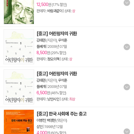
12,500
원 (17% 할인)
판매자 :
바람과같이
| 상태 :
상
[중고] 어린왕자의 귀환
김태권
(지은이),
우석훈
돌베개
|
2009년 07월
8,500
원 (29% 할인)
판매자 :
정오의책
| 상태 :
상
[중고] 어린왕자의 귀환
김태권
(지은이),
우석훈
돌베개
|
2009년 07월
6,500
원 (46% 할인)
판매자 :
낭만시인
| 상태 :
최상
[중고] 한국 사회에 주는 충고
이병천
,
백영현
(엮은이)
삼인
|
1998년 12월
4,000
원 (60% 할인)