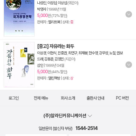
나성린
,
이성섭
,
이상섭
(엮은이)
박영사
|
1998년 11월
5,000
원 (72% 할인)
판매자 :
엘리트북
| 상태 :
중
[중고] 자유라는 화두
이상경
,
이현식
,
진중권
,
최연구
,
최재봉
,
한수영
,
강무성
,
노철
,
권보
드래
,
김동춘
,
김영진
(지은이)
삼인
|
1999년 04월
5,000
원 (44% 할인)
판매자 :
열린책방
| 상태 :
상
로그인
전체 메뉴
회사 소개
출판사 안내
PC 버전
(주)알라딘커뮤니케이션
1544-2514
일반문의 (발신자 부담)