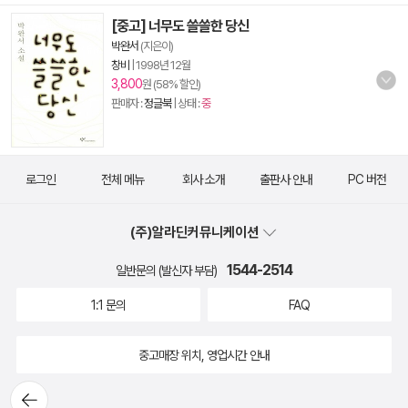
[중고] 너무도 쓸쓸한 당신
박완서
(지은이)
창비
|
1998년 12월
3,800
원 (58% 할인)
판매자 :
정글북
| 상태 :
중
로그인
전체 메뉴
회사 소개
출판사 안내
PC 버전
(주)알라딘커뮤니케이션
1544-2514
일반문의 (발신자 부담)
1:1 문의
FAQ
중고매장 위치, 영업시간 안내
뒤로가