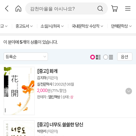
중고
중고도서
소설/시/희곡
국내문학상 수상작
만해문학상
이 분야에
5
개의 상품이 있습니다.
옵션
[중고] 화개
김지하
(지은이)
실천문학사
|
2002년 06월
2,000
원 (71% 할인)
판매자 :
열린책방
| 상태 :
상
[중고] 너무도 쓸쓸한 당신
박완서
(지은이)