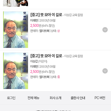
[중고] 뜻 모아 이 길로
- 이상갑 교육 칼럼
미래엔
|
2003년 09월
2,500
원 (64% 할인)
판매자 :
엘리트북
| 상태 :
상
[중고] 뜻 모아 이 길로
- 이상갑 교육 칼럼
이상갑
(지은이)
미래엔
|
2003년 09월
2,500
원 (64% 할인)
판매자 :
엘리트북
| 상태 :
중
로그인
전체 메뉴
회사 소개
출판사 안내
PC 버전