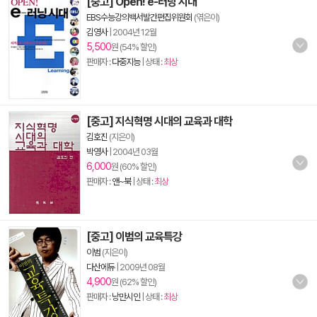
[중고] Open! e-러닝 시대
EBS수능강의백서발간편집위원회
(엮은이)
김영사
|
2004년 12월
5,500
원 (54% 할인)
판매자 :
다중지능
| 상태 :
최상
[중고] 지식혁명 시대의 교육과 대학
김호진
(지은이)
박영사
|
2004년 03월
6,000
원 (60% 할인)
판매자 :
앤~북
| 상태 :
최상
[중고] 이범의 교육특강
이범
(지은이)
다산에듀
|
2009년 08월
4,900
원 (62% 할인)
판매자 :
낭만시인
| 상태 :
최상