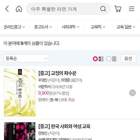
온라인중고
중고도서
사회과학
교육학
교육 일반
이 분야에
9
개의 상품이 있습니다.
옵션
[중고] 교정의 파수꾼
주영신
(지은이),
최영준
(옮긴이)
어문학사
|
2009년 12월
9,900
원 (67% 할인)
판매자 :
앤~북
| 상태 :
최상
[중고] 한국 사회와 여성 교육
한정신
(지은이)
숙명여자대학교출판부
|
2005년 02월