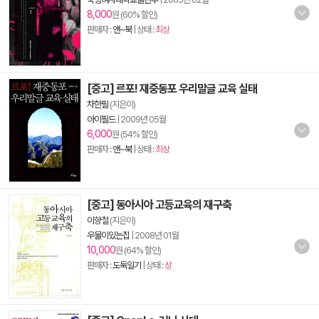
8,000
원 (60% 할인)
판매자 :
앤~북
| 상태 :
최상
[중고] 르포! 재중동포 우리말글 교육 실태
차한필
(지은이)
아이필드
|
2009년 05월
6,000
원 (54% 할인)
판매자 :
앤~북
| 상태 :
최상
[중고] 동아시아 고등교육의 재구축
이향철
(지은이)
우물이있는집
|
2008년 01월
10,000
원 (64% 할인)
판매자 :
도둑일기
| 상태 :
상