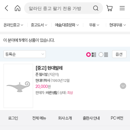
온라인중고
중고도서
예술/대중문화
무용
현대무용
이 분야에
1
개의 상품이 있습니다.
옵션
[중고] 현대발레
존 펄시발
(지은이)
현대미학사
|
1993년 12월
20,000
원
판매자 :
바른생활
| 상태 :
최상
로그인
전체 메뉴
회사 소개
출판사 안내
PC 버전