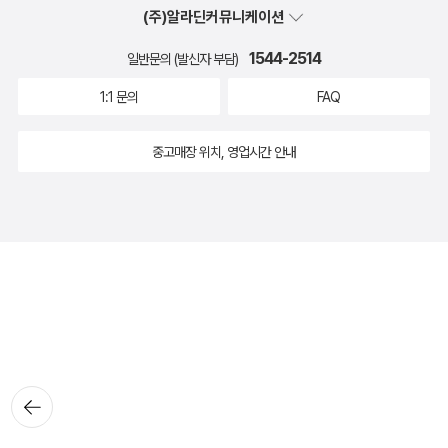
(주)알라딘커뮤니케이션
1544-2514
일반문의 (발신자 부담)
1:1 문의
FAQ
중고매장 위치, 영업시간 안내
뒤로가
기