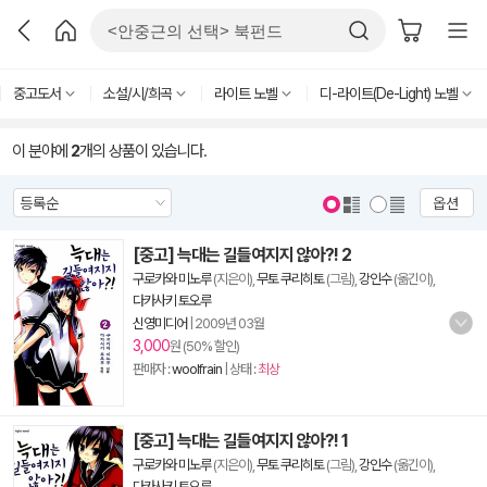
중고도서
소설/시/희곡
라이트 노벨
디-라이트(De-Light) 노벨
이 분야에
2
개의 상품이 있습니다.
옵션
[중고] 늑대는 길들여지지 않아?! 2
구로카와 미노루
(지은이),
무토 쿠리히토
(그림),
강인수
(옮긴이),
다카사키 토오루
신영미디어
|
2009년 03월
3,000
원 (50% 할인)
판매자 :
woolfrain
| 상태 :
최상
[중고] 늑대는 길들여지지 않아?! 1
구로카와 미노루
(지은이),
무토 쿠리히토
(그림),
강인수
(옮긴이),
다카사키 토오루