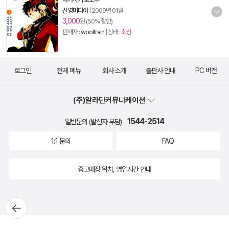
신영미디어
|
2009년 01월
3,000
원 (50% 할인)
판매자 :
woolfrain
| 상태 :
최상
로그인
전체 메뉴
회사 소개
출판사 안내
PC 버전
(주)알라딘커뮤니케이션
1544-2514
일반문의 (발신자 부담)
1:1 문의
FAQ
중고매장 위치, 영업시간 안내
뒤로가
기