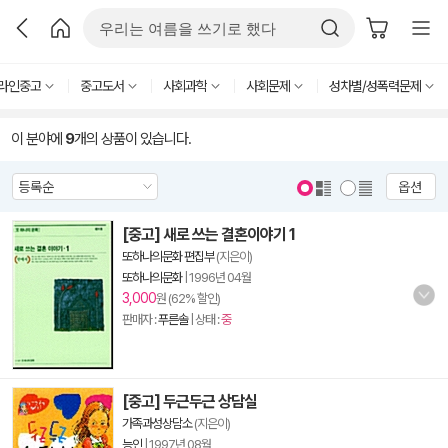
라인중고
중고도서
사회과학
사회문제
성차별/성폭력문제
이 분야에
9
개의 상품이 있습니다.
옵션
[중고] 새로 쓰는 결혼이야기 1
또하나의문화 편집부
(지은이)
또하나의문화
|
1996년 04월
3,000
원 (62% 할인)
판매자 :
푸른솔
| 상태 :
중
[중고] 두근두근 상담실
가족과성상담소
(지은이)
능인
|
1997년 08월