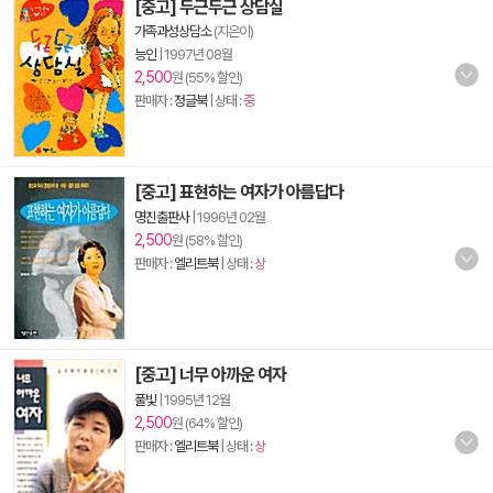
[중고] 두근두근 상담실
가족과성상담소
(지은이)
능인
|
1997년 08월
2,500
원 (55% 할인)
판매자 :
정글북
| 상태 :
중
[중고] 표현하는 여자가 아름답다
명진출판사
|
1996년 02월
2,500
원 (58% 할인)
판매자 :
엘리트북
| 상태 :
상
[중고] 너무 아까운 여자
풀빛
|
1995년 12월
2,500
원 (64% 할인)
판매자 :
엘리트북
| 상태 :
상