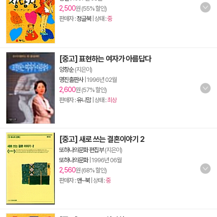
2,500
원 (55% 할인)
판매자 :
정글북
| 상태 :
중
[중고] 표현하는 여자가 아름답다
양창순
(지은이)
명진출판사
|
1996년 02월
2,600
원 (57% 할인)
판매자 :
유니맘
| 상태 :
최상
[중고] 새로 쓰는 결혼이야기 2
또하나의문화 편집부
(지은이)
또하나의문화
|
1996년 06월
2,560
원 (68% 할인)
판매자 :
앤~북
| 상태 :
중