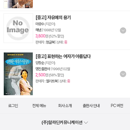
[중고] 자유에의 용기
마광수
(지은이)
해냄
|
1998년 12월
3,800
원 (52% 할인)
판매자 :
정글북
| 상태 :
중
[중고] 표현하는 여자가 아름답다
양창순
(지은이)
명진출판사
|
1996년 02월
2,500
원 (58% 할인)
판매자 :
엘리트북
| 상태 :
중
로그인
전체 메뉴
회사 소개
출판사 안내
PC 버전
(주)알라딘커뮤니케이션