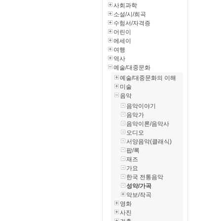
사회과학
소설/시/희곡
수험서/자격증
어린이
에세이
여행
역사
예술/대중문화
예술/대중문화의 이해
미술
음악
음악이야기
음악가
음악이론/음악사
오디오
서양음악(클래식)
팝/록
재즈
가요
한국 전통음악
성악/가곡
악보/작곡
영화
사진