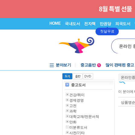
HOME
국내도서
전자책
만권당
외국도서
첫달무료
온라인 
분야보기
중고음반
많이 판매된 중고
N
1천원부터
온라인
중고음반
중고도서
이 분야에
건강/취미
경제경영
상품명
고전
과학
대학교재/전문서적
만화
미분류도서
사전/기타