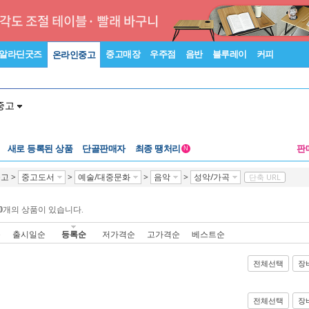
알라딘굿즈
중고매장
우주점
음반
블루레이
커피
온라인중고
중고
새로 등록된 상품
단골판매자
최종 땡처리
판
N
중고
>
중고도서
>
예술/대중문화
>
음악
>
성악/가곡
단축 URL
0
개의 상품이 있습니다.
순
출시일순
등록순
저가격순
고가격순
베스트순
전체선택
장
전체선택
장