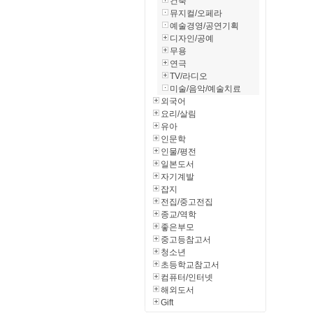
건축
뮤지컬/오페라
예술경영/공연기획
디자인/공예
무용
연극
TV/라디오
미술/음악/예술치료
외국어
요리/살림
유아
인문학
인물/평전
일본도서
자기계발
잡지
전집/중고전집
종교/역학
좋은부모
중고등참고서
청소년
초등학교참고서
컴퓨터/인터넷
해외도서
Gift