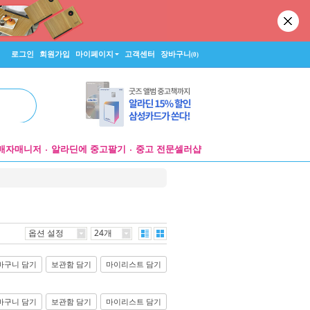
로그인
회원가입
마이페이지
고객센터
장바구니
(0)
매자매니저
알라딘에 중고팔기
중고 전문셀러샵
옵션 설정
24개
바구니 담기
보관함 담기
마이리스트 담기
바구니 담기
보관함 담기
마이리스트 담기