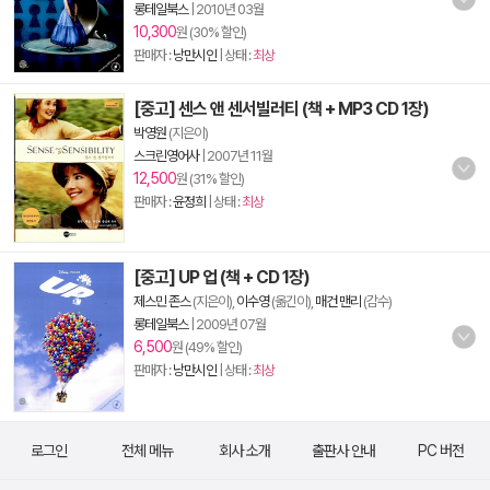
롱테일북스
|
2010년 03월
10,300
원 (30% 할인)
판매자 :
낭만시인
| 상태 :
최상
[중고] 센스 앤 센서빌러티 (책 + MP3 CD 1장)
박영원
(지은이)
스크린영어사
|
2007년 11월
12,500
원 (31% 할인)
판매자 :
윤정희
| 상태 :
최상
[중고] UP 업 (책 + CD 1장)
제스민 존스
(지은이),
이수영
(옮긴이),
매건 맨리
(감수)
롱테일북스
|
2009년 07월
6,500
원 (49% 할인)
판매자 :
낭만시인
| 상태 :
최상
로그인
전체 메뉴
회사 소개
출판사 안내
PC 버전