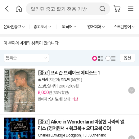
온라인중고
중고도서
외국어
영어회화
스크린영어
이 분야에
4
개의 상품이 있습니다.
옵션
[중고] 프리즌 브레이크 에피소드 1
폴 셰링
(지은이),
이일범
(옮긴이)
스크린영어사
|
2007년 09월
8,000
원 (33% 할인)
판매자 :
영어벌레
| 상태 :
최상
[중고] Alice in Wonderland 이상한 나라의 앨
리스 (영어원서 + 워크북 + 오디오북 CD)
Charles Lutwidge Dodgson
,
T.T. Sutherland