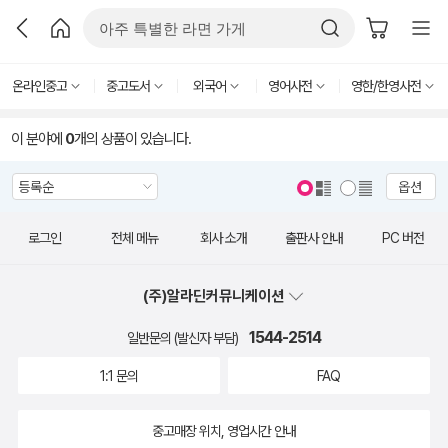
온라인중고
중고도서
외국어
영어사전
영한/한영사전
이 분야에
0
개의 상품이 있습니다.
옵션
로그인
전체 메뉴
회사 소개
출판사 안내
PC 버전
(주)알라딘커뮤니케이션
1544-2514
일반문의 (발신자 부담)
1:1 문의
FAQ
중고매장 위치, 영업시간 안내