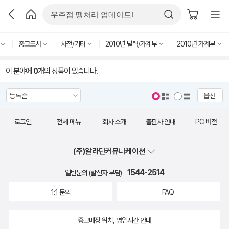
중고도서
사전/기타
2010년 달력/가계부
2010년 가계부
이 분야에
0
개의 상품이 있습니다.
옵션
로그인
전체 메뉴
회사 소개
출판사 안내
PC 버전
(주)알라딘커뮤니케이션
1544-2514
일반문의 (발신자 부담)
1:1 문의
FAQ
중고매장 위치, 영업시간 안내