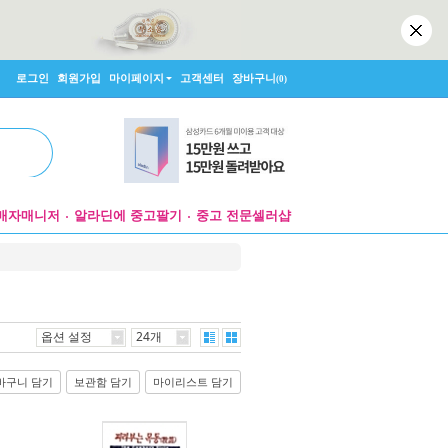
로그인
회원가입
마이페이지
고객센터
장바구니
(0)
매자매니저
알라딘에 중고팔기
중고 전문셀러샵
옵션 설정
24개
바구니 담기
보관함 담기
마이리스트 담기