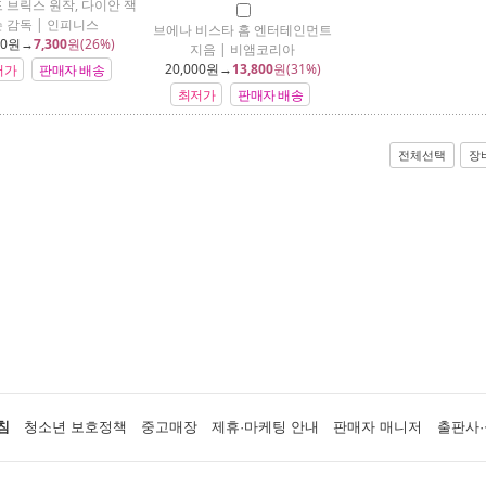
 브릭스 원작, 다이안 잭
 감독 | 인피니스
브에나 비스타 홈 엔터테인먼트
00
원→
7,300
원(26%)
지음 | 비앰코리아
20,000
원→
13,800
원(31%)
저가
판매자 배송
최저가
판매자 배송
전체선택
장
침
청소년 보호정책
중고매장
제휴·마케팅 안내
판매자 매니저
출판사·