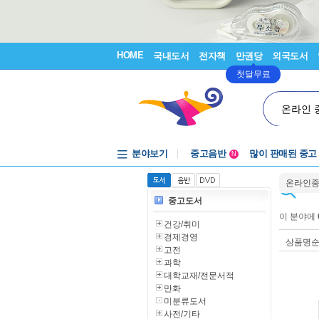
HOME
국내도서
전자책
만권당
외국도서
첫달무료
온라인 
분야보기
중고음반
많이 판매된 중고
N
1천원부터
온라인
중고음반
중고도서
이 분야에
건강/취미
경제경영
상품명
고전
과학
대학교재/전문서적
만화
미분류도서
사전/기타