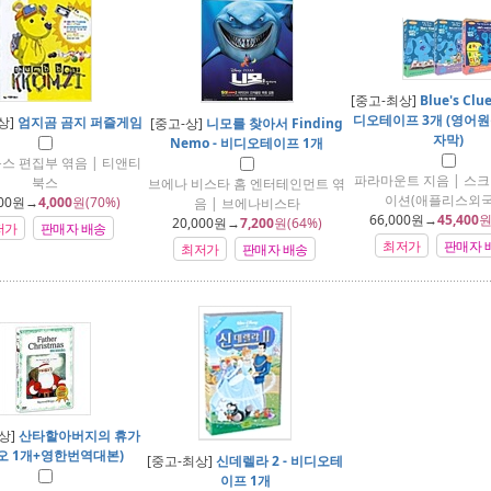
[중고-최상]
Blue's Clu
디오테이프 3개 (영어원
상]
엄지곰 곰지 퍼즐게임
[중고-상]
니모를 찾아서 Finding
자막)
Nemo - 비디오테이프 1개
스 편집부 엮음 | 티앤티
파라마운트 지음 | 스
북스
브에나 비스타 홈 엔터테인먼트 엮
이션(애플리스외국
00
원→
4,000
원(70%)
음 | 브에나비스타
66,000
원→
45,400
원
20,000
원→
7,200
원(64%)
저가
판매자 배송
최저가
판매자 
최저가
판매자 배송
상]
산타할아버지의 휴가
오 1개+영한번역대본)
[중고-최상]
신데렐라 2 - 비디오테
이프 1개