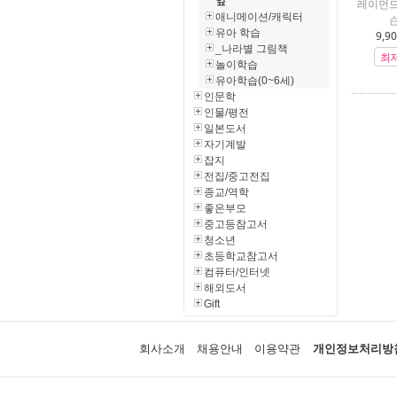
잎
레이먼드
애니메이션/캐릭터
슨
유아 학습
9,9
_나라별 그림책
최
놀이학습
유아학습(0~6세)
인문학
인물/평전
일본도서
자기계발
잡지
전집/중고전집
종교/역학
좋은부모
중고등참고서
청소년
초등학교참고서
컴퓨터/인터넷
해외도서
Gift
회사소개
채용안내
이용약관
개인정보처리방