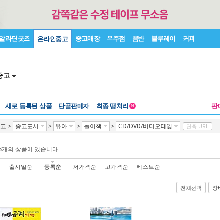
알라딘굿즈
중고매장
우주점
음반
블루레이
커피
온라인중고
중고
새로 등록된 상품
단골판매자
최종 땡처리
판
N
중고
>
중고도서
>
유아
>
놀이책
>
CD/DVD/비디오테잎
단축 URL
6
개의 상품이 있습니다.
순
출시일순
등록순
저가격순
고가격순
베스트순
전체선택
장