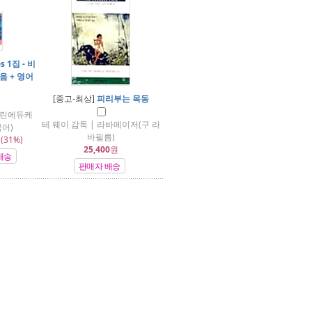
es 1집 - 비
음 + 영어
[중고-최상]
피리부는 목동
크린에듀케
테 웨이 감독 | 라바메이저(구 라
어)
바필름)
(31%)
25,400
원
배송
판매자 배송