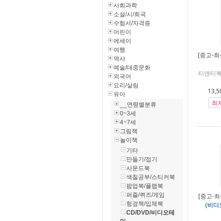
사회과학
소설/시/희곡
수험서/자격증
어린이
에세이
여행
[중고-최
역사
예술/대중문화
티앤티북
외국어
요리/살림
13,5
유아
최
__연령별분류
0~3세
4~7세
그림책
놀이책
기타
만들기/접기
사운드북
색칠공부/스티커북
팝업북/플랩북
퍼즐/퀴즈/게임
[중고-최
헝겊책/입체북
(비디
CD/DVD/비디오테