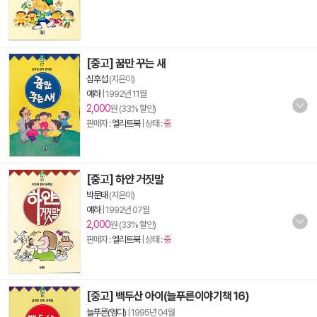
[중고] 꿈만 꾸는 새
심후섭
(지은이)
예하
|
1992년 11월
2,000
원 (33% 할인)
판매자 :
엘리트북
| 상태 :
중
[중고] 하얀 거짓말
박문태
(지은이)
예하
|
1992년 07월
2,000
원 (33% 할인)
판매자 :
엘리트북
| 상태 :
중
[중고] 백두산 아이(늘푸른이야기책 16)
늘푸른(엠디)
|
1995년 04월