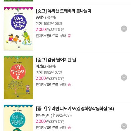
[중고] 유리산 도깨비의 봄나들이
송재찬
(지은이)
예하
|
1992년 06월
2,000
원 (33% 할인)
판매자 :
엘리트북
| 상태 :
중
[중고] 감꽃 떨어지던 날
이영호
(지은이)
예하
|
1992년 07월
2,000
원 (33% 할인)
판매자 :
엘리트북
| 상태 :
중
[중고] 우리반 피노키오(김영희창작동화집 14)
늘푸른(엠디)
|
1992년 09월
2,000
원 (33% 할인)
판매자 :
엘리트북
| 상태 :
중