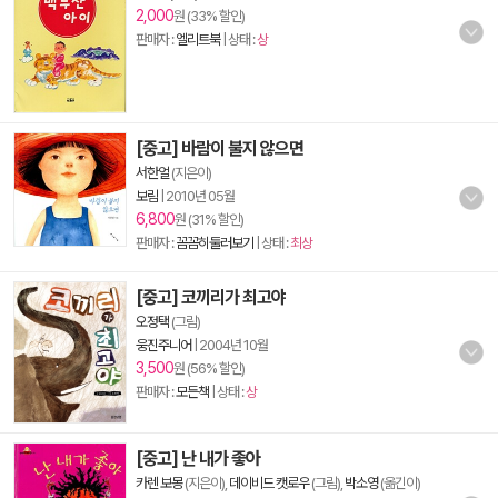
2,000
원 (33% 할인)
판매자 :
엘리트북
| 상태 :
상
[중고] 바람이 불지 않으면
서한얼
(지은이)
보림
|
2010년 05월
6,800
원 (31% 할인)
판매자 :
꼼꼼히둘러보기
| 상태 :
최상
[중고] 코끼리가 최고야
오정택
(그림)
웅진주니어
|
2004년 10월
3,500
원 (56% 할인)
판매자 :
모든책
| 상태 :
상
[중고] 난 내가 좋아
카렌 보몽
(지은이),
데이비드 캣로우
(그림),
박소영
(옮긴이)