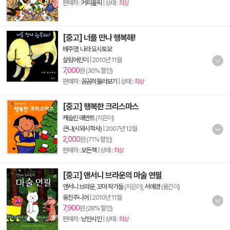
판매자 :
커피홀릭
| 상태 :
최상
[중고] 너를 만나 행복해!
배주영
,
나라 요시토모
살림어린이
|
2010년 11월
7,000
원 (30% 할인)
판매자 :
꼼꼼히둘러보기
| 상태 :
최상
[중고] 행복한 크리스마스
캐슬린 애먼트
(지은이)
큰나(시와시학사)
|
2007년 12월
2,000
원 (71% 할인)
판매자 :
모든책
| 상태 :
최상
[중고] 앤서니 브라운의 마술 연필
앤서니 브라운
,
꼬마 작가들
(지은이),
서애경
(옮긴이)
웅진주니어
|
2010년 11월
7,900
원 (28% 할인)
판매자 :
낭만시인
| 상태 :
최상