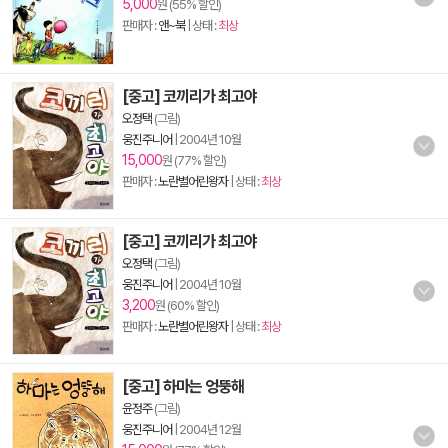
5,000
원 (55% 할인)
판매자 :
앤~북
| 상태 :
최상
[중고] 코끼리가 최고야
오정택
(그림)
웅진주니어
|
2004년 10월
15,000
원 (77% 할인)
판매자 :
노란별어린왕자
| 상태 :
최상
[중고] 코끼리가 최고야
오정택
(그림)
웅진주니어
|
2004년 10월
3,200
원 (60% 할인)
판매자 :
노란별어린왕자
| 상태 :
최상
[중고] 하마는 엉뚱해
윤정주
(그림)
웅진주니어
|
2004년 12월