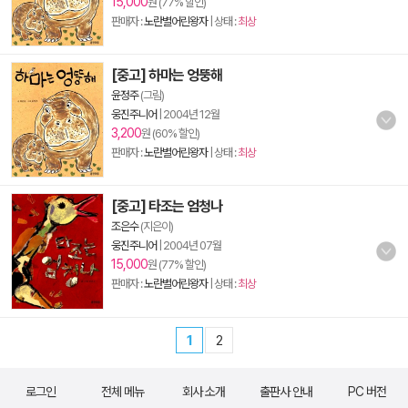
15,000
원 (77% 할인)
판매자 :
노란별어린왕자
| 상태 :
최상
[중고] 하마는 엉뚱해
윤정주
(그림)
웅진주니어
|
2004년 12월
3,200
원 (60% 할인)
판매자 :
노란별어린왕자
| 상태 :
최상
[중고] 타조는 엄청나
조은수
(지은이)
웅진주니어
|
2004년 07월
15,000
원 (77% 할인)
판매자 :
노란별어린왕자
| 상태 :
최상
1
2
로그인
전체 메뉴
회사 소개
출판사 안내
PC 버전