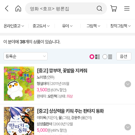
온라인중고
중고도서
유아
그림책
창작그림책
이 분야에
38
개의 상품이 있습니다.
옵션
[중고] 깜부야, 꽃밭을 지켜줘
노미영
(연주)
형설아이
|
2011년 05월
3,500
원 (63% 할인)
판매자 :
모든책
| 상태 :
최상
[중고] 상상력을 키워 주는 판타지 동화
이미옥
(지은이),
물
(그림),
강윤주
(옮긴이)
삼성출판사
|
2003년 12월
5,000
원 (49% 할인)