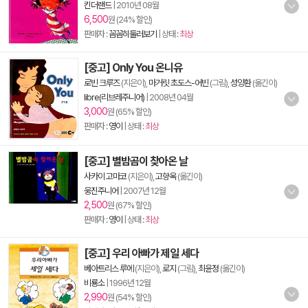
킨더랜드
|
2010년 08월
6,500
원 (24% 할인)
판매자 :
꼼꼼히둘러보기
| 상태 :
최상
[중고] Only You 온니유
로빈 크루즈
(지은이),
마거릿 초도스-어빈
(그림),
성양환
(옮긴이)
libre(리브레주니어)
|
2008년 04월
3,000
원 (65% 할인)
판매자 :
영이
| 상태 :
최상
[중고] 별밤곰이 찾아온 날
사카이 고마코
(지은이),
고향옥
(옮긴이)
웅진주니어
|
2007년 12월
2,500
원 (67% 할인)
판매자 :
영이
| 상태 :
최상
[중고] 우리 아빠가 제일 세다
베아트리스 루에
(지은이),
로지
(그림),
최윤정
(옮긴이)
비룡소
|
1996년 12월
2,990
원 (54% 할인)