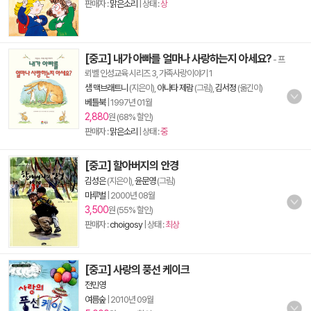
판매자 :
맑은소리
| 상태 :
상
[중고] 내가 아빠를 얼마나 사랑하는지 아세요?
- 프
뢰벨 인성교육 시리즈 3, 가족사랑이야기 1
샘 맥브래트니
(지은이),
아나타 제람
(그림),
김서정
(옮긴이)
베틀북
|
1997년 01월
2,880
원 (68% 할인)
판매자 :
맑은소리
| 상태 :
중
[중고] 할아버지의 안경
김성은
(지은이),
윤문영
(그림)
마루벌
|
2000년 08월
3,500
원 (55% 할인)
판매자 :
choigosy
| 상태 :
최상
[중고] 사랑의 풍선 케이크
전민영
여름숲
|
2010년 09월