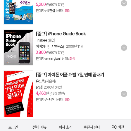
5,200
원 (60% 할인)
판매자 :
김진실
| 상태 :
최상
[중고] iPhone Guide Book
Frisbee
(출연)
아이생각(디지털북스)
|
2009년 11월
3,800
원 (60% 할인)
판매자 :
merrytan
| 상태 :
최상
[중고] 아이폰 어플 개발 7일 만에 끝내기
유도욱
(지은이)
살림
|
2010년 04월
4,460
원 (49% 할인)
판매자 :
닉네임
| 상태 :
최상
로그인
전체 메뉴
회사 소개
출판사 안내
PC 버전