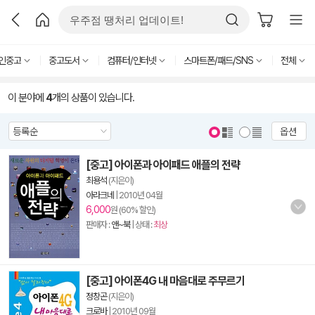
인중고
중고도서
컴퓨터/인터넷
스마트폰/패드/SNS
전체
이 분야에
4
개의 상품이 있습니다.
옵션
[중고] 아이폰과 아이패드 애플의 전략
최용석
(지은이)
아라크네
|
2010년 04월
6,000
원 (60% 할인)
판매자 :
앤~북
| 상태 :
최상
[중고] 아이폰4G 내 마음대로 주무르기
정창곤
(지은이)
크로바
|
2010년 09월