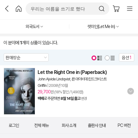
외국도서
렛미인(Let Me In)
이 분야에
1
개의 상품이 있습니다.
옵션
1
Let the Right One in (Paperback)
John Ajvide Lindqvist
,
욘 아이비데 린드크비스트
Griffin
|
2008년 10월
29,700
원 (18% 할인 / 1,490원)
택배
로 주문하면
8월 14일 출고
변경
로그인
전체 메뉴
회사 소개
출판사 안내
PC 버전