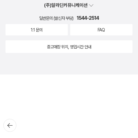
(주)알라딘커뮤니케이션
1544-2514
일반문의 (발신자 부담)
1:1 문의
FAQ
중고매장 위치, 영업시간 안내
뒤로가
기