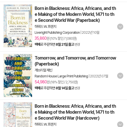
Born in Blackness: Africa, Africans, and th
e Making of the Modern World, 1471 to th
e Second World War (Paperback)
하워드 W. 프렌치
Liveright Publishing Corporation
|
2022년 10월
35,860
원 (10% 할인 / 1,080원)
택배
로 주문하면
8월 21일 출고
변경
Tomorrow, and Tomorrow, and Tomorrow
(Paperback)
개브리얼 제빈
Random House Large Print Publishing
|
2022년 07월
54,980
원 (18% 할인 / 2,750원)
택배
로 주문하면
8월 14일 출고
변경
Born in Blackness: Africa, Africans, and th
e Making of the Modern World, 1471 to th
e Second World War (Hardcover)
하워드 W. 프렌치