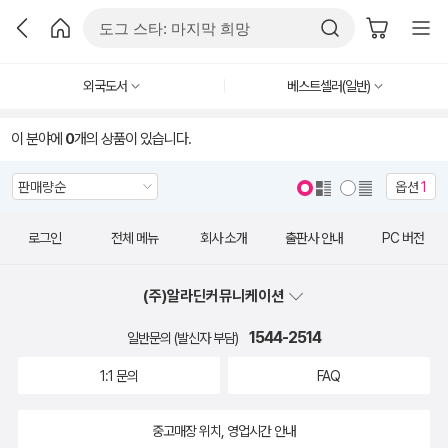
외국도서
베스트셀러(일반)
이 분야에
0
개의 상품이 있습니다.
옵션
1
로그인
전체 메뉴
회사 소개
출판사 안내
PC 버전
(주)알라딘커뮤니케이션
1544-2514
일반문의 (발신자 부담)
1:1 문의
FAQ
중고매장 위치, 영업시간 안내