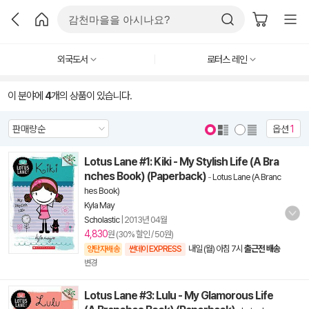
외국도서
로터스 레인
이 분야에
4
개의 상품이 있습니다.
옵션
1
Lotus Lane #1: Kiki - My Stylish Life (A Bra
nches Book) (Paperback)
-
Lotus Lane (A Branc
hes Book)
Kyla May
Scholastic
|
2013년 04월
4,830
원 (30% 할인 / 50원)
내일 (월) 아침 7시
출근전 배송
양탄자배송
썬데이 EXPRESS
변경
Lotus Lane #3: Lulu - My Glamorous Life