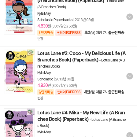
(A Branches Book) (Paperback)
-
Lotus Lane
(A Branches Book)
Kyla May
Scholastic Paperbacks
|
2013년 08월
4,830
원 (30% 할인 / 50원)
내일 (월) 아침 7시
출근전 배송
양탄자배송
썬데이 EXPRESS
변경
Lotus Lane #2: Coco - My Delicious Life (A
Branches Book) (Paperback)
-
Lotus Lane (A B
ranches Book)
Kyla May
Scholastic
|
2013년 06월
4,830
원 (30% 할인 / 50원)
내일 (월) 아침 7시
출근전 배송
양탄자배송
썬데이 EXPRESS
변경
Lotus Lane #4: Mika - My New Life (A Bran
ches Book) (Paperback)
-
Lotus Lane (A Branche
s Book)
Kyla May