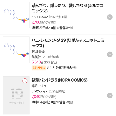
踏んだり、蹴ったり、愛したり 6 (シルフコ
ミックス)
KADOKAWA
|
2025년 08월
7,700
원 (10% 할인)
택배
로 주문하면
8월 18일 출고
변경
ハニ-レモンソ-ダ 29 (りぼんマスコットコミ
ックス)
村田 眞優
集英社
|
2025년 08월
5,640
원 (10% 할인)
밤 11시
잠들기전 배송
양탄자배송
변경
欲望パンドラ 5 (NOiPA COMiCS)
緋月アキラ
ジ-オ-ティ-
|
2025년 08월
7,040
원 (10% 할인)
택배
로 주문하면
8월 18일 출고
변경