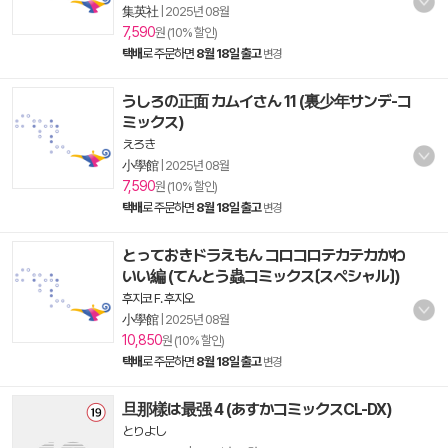
集英社
|
2025년 08월
7,590
원 (10% 할인)
택배
로 주문하면
8월 18일 출고
변경
うしろの正面 カムイさん 11 (裏少年サンデ-コ
ミックス)
えろき
小學館
|
2025년 08월
7,590
원 (10% 할인)
택배
로 주문하면
8월 18일 출고
변경
とっておきドラえもん コロコロテカテカかわ
いい編 (てんとう蟲コミックス〔スペシャル〕)
후지코 F. 후지오
小學館
|
2025년 08월
10,850
원 (10% 할인)
택배
로 주문하면
8월 18일 출고
변경
旦那樣は最强 4 (あすかコミックスCL-DX)
とりよし