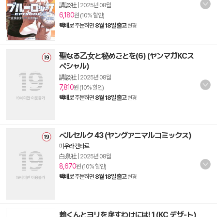
講談社
|
2025년 08월
6,180
원 (10% 할인)
택배
로 주문하면
8월 18일 출고
변경
聖なる乙女と秘めごとを(6) (ヤンマガKCス
ペシャル)
講談社
|
2025년 08월
7,810
원 (10% 할인)
택배
로 주문하면
8월 18일 출고
변경
ベルセルク 43 (ヤングアニマルコミックス)
미우라 켄타로
白泉社
|
2025년 08월
8,670
원 (10% 할인)
택배
로 주문하면
8월 18일 출고
변경
賴くんとヨリを戾すわけには! 1 (KC デザ-ト)