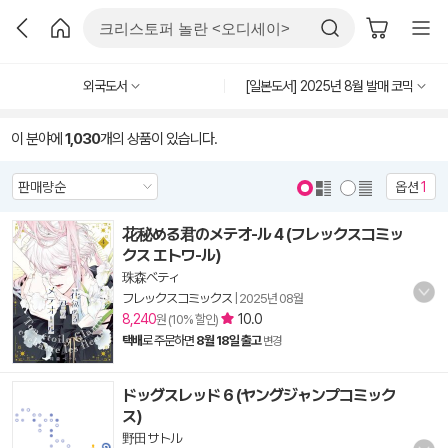
외국도서
[일본도서] 2025년 8월 발매 코믹
이 분야에
1,030
개의 상품이 있습니다.
옵션
1
花秘める君のメテオ-ル 4 (フレックスコミッ
クス エトワ-ル)
珠森ベティ
フレックスコミックス
|
2025년 08월
8,240
10.0
원 (10% 할인)
택배
로 주문하면
8월 18일 출고
변경
ドッグスレッド 6 (ヤングジャンプコミック
ス)
野田 サトル