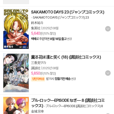
SAKAMOTO DAYS 23 (ジャンプコミックス)
-
SAKAMOTO DAYS (ジャンプコミックス) 23
鈴木祐斗
集英社
|
2025년 08월
5,640
원 (10% 할인)
택배
로 주문하면
8월 18일 출고
변경
薰る花は凜と笑く (18) (講談社コミックス)
三香見サカ
講談社
|
2025년 08월
5,850
원 (10% 할인)
밤 11시
잠들기전 배송
양탄자배송
변경
ブル-ロック―EPISODE なぎ― 8 (講談社コミ
ックス)
-
ブル-ロック―EPISODE (講談社コミックス) 8
金城 宗幸