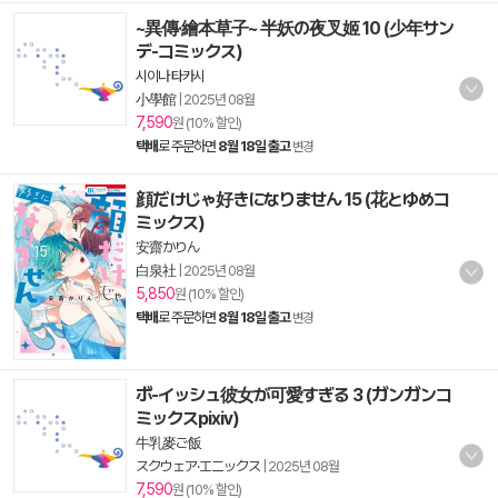
~異傳·繪本草子~ 半妖の夜叉姬 10 (少年サン
デ-コミックス)
시이나 타카시
小學館
|
2025년 08월
7,590
원 (10% 할인)
택배
로 주문하면
8월 18일 출고
변경
顔だけじゃ好きになりません 15 (花とゆめコ
ミックス)
安齋かりん
白泉社
|
2025년 08월
5,850
원 (10% 할인)
택배
로 주문하면
8월 18일 출고
변경
ボ-イッシュ彼女が可愛すぎる 3 (ガンガンコ
ミックスpixiv)
牛乳麥ご飯
スクウェア·エニックス
|
2025년 08월
7,590
원 (10% 할인)