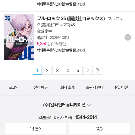
택배
로 주문하면
8월 18일 출고
변경
ブル-ロック 35 (講談社コミックス)
-
ブル-ロッ
ク (講談社コミックス) 45
金城 宗幸
講談社
|
2025년 08월
5,850
원 (10% 할인)
택배
로 주문하면
8월 18일 출고
변경
1
2
3
4
5
로그인
전체 메뉴
회사 소개
출판사 안내
PC 버전
(주)알라딘커뮤니케이션
1544-2514
일반문의 (발신자 부담)
1:1 문의
FAQ