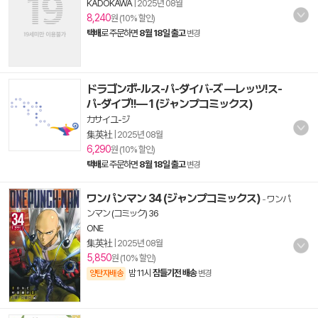
KADOKAWA
|
2025년 08월
8,240
원 (10% 할인)
택배
로 주문하면
8월 18일 출고
변경
ドラゴンボ-ルス-パ-ダイバ-ズ ―レッツ!ス-
パ-ダイブ!!― 1 (ジャンプコミックス)
カサイユ-ジ
集英社
|
2025년 08월
6,290
원 (10% 할인)
택배
로 주문하면
8월 18일 출고
변경
ワンパンマン 34 (ジャンプコミックス)
-
ワンパ
ンマン (コミック) 36
ONE
集英社
|
2025년 08월
5,850
원 (10% 할인)
밤 11시
잠들기전 배송
양탄자배송
변경