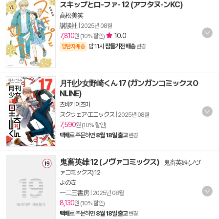
スキップとロ-ファ- 12 (アフタヌ-ンKC)
高松美笑
講談社
|
2025년 08월
7,810
10.0
원 (10% 할인)
밤 11시
잠들기전 배송
양탄자배송
변경
月刊少女野崎くん 17 (ガンガンコミックスO
NLINE)
츠바키 이즈미
スクウェア·エニックス
|
2025년 08월
7,590
원 (10% 할인)
택배
로 주문하면
8월 18일 출고
변경
鬼畜英雄 12 (ノヴァコミックス)
-
鬼畜英雄 (ノヴ
ァコミックス) 12
よのき
一二三書房
|
2025년 08월
8,130
원 (10% 할인)
택배
로 주문하면
8월 18일 출고
변경