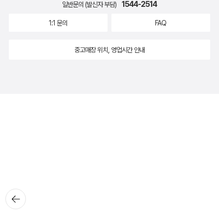
1544-2514
일반문의 (발신자 부담)
1:1 문의
FAQ
중고매장 위치, 영업시간 안내
뒤로가
기