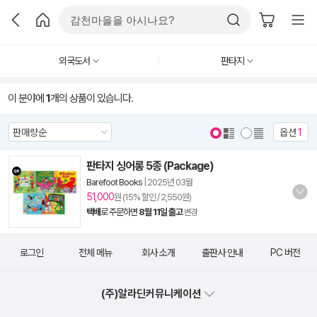
외국도서
판타지
이 분야에
1
개의 상품이 있습니다.
옵션
1
판타지 싱어롱 5종 (Package)
Barefoot Books
|
2025년 03월
51,000
원 (15% 할인 / 2,550원)
택배
로 주문하면
8월 11일 출고
변경
로그인
전체 메뉴
회사 소개
출판사 안내
PC 버전
(주)알라딘커뮤니케이션