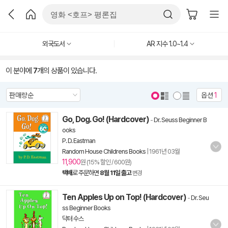
외국도서
AR 지수 1.0~1.4
이 분야에
7
개의 상품이 있습니다.
옵션
1
Go, Dog. Go! (Hardcover)
-
Dr. Seuss Beginner B
ooks
P. D. Eastman
Random House Childrens Books
|
1961년 03월
11,900
원 (15% 할인 / 600원)
택배
로 주문하면
8월 11일 출고
변경
Ten Apples Up on Top! (Hardcover)
-
Dr. Seu
ss Beginner Books
닥터 수스