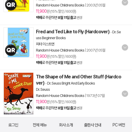
Random House Childrens Books
|
2003년 05월
11,900
원 (15% 할인 / 600원)
택배
로 주문하면
8월 11일 출고
변경
Fred and Ted Like to Fly (Hardcover)
-
Dr. Se
uss Beginner Books
피터 이스트먼
Random House Childrens Books
|
2007년 05월
11,900
원 (15% 할인 / 600원)
택배
로 주문하면
8월 11일 출고
변경
The Shape of Me and Other Stuff (Hardco
ver)
-
Dr. Seuss Bright And Early Books
Dr. Seuss
Random House Childrens Books
|
1973년 07월
11,900
원 (15% 할인 / 600원)
택배
로 주문하면
8월 11일 출고
변경
로그인
전체 메뉴
회사 소개
출판사 안내
PC 버전