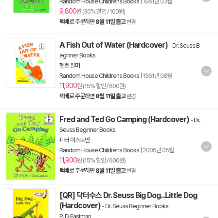
Random House Childrens Books
|
1961년 03월
9,800
원 (30% 할인 / 100원)
택배
로 주문하면
8월 11일 출고
변경
A Fish Out of Water (Hardcover)
-
Dr. Seuss B
eginner Books
헬렌 팔머
Random House Childrens Books
|
1961년 08월
11,900
원 (15% 할인 / 600원)
택배
로 주문하면
8월 11일 출고
변경
Fred and Ted Go Camping (Hardcover)
-
Dr.
Seuss Beginner Books
피터 이스트먼
Random House Childrens Books
|
2005년 05월
11,900
원 (15% 할인 / 600원)
택배
로 주문하면
8월 11일 출고
변경
[QR] 닥터수스 Dr. Seuss Big Dog...Little Dog
(Hardcover)
-
Dr. Seuss Beginner Books
P. D. Eastman