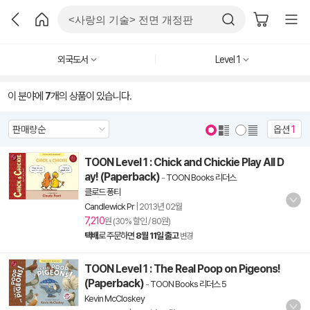
외국도서
Level 1
이 분야에
7
개의 상품이 있습니다.
옵션
1
TOON Level 1 : Chick and Chickie Play All D
ay! (Paperback)
-
TOON Books 리더스
클로드 퐁티
Candlewick Pr
|
2013년 02월
7,210
원 (30% 할인 / 80원)
택배
로 주문하면
8월 11일 출고
변경
TOON Level 1 : The Real Poop on Pigeons!
(Paperback)
-
TOON Books 리더스 5
Kevin McCloskey