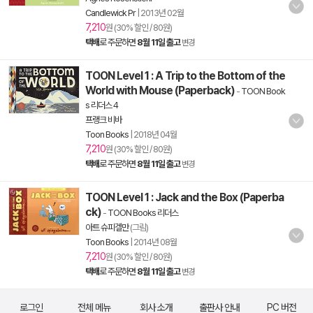
Candlewick Pr
|
2013년 02월
7,210
원 (30% 할인 / 80원)
택배
로 주문하면
8월 11일 출고
변경
TOON Level 1 : A Trip to the Bottom of the
World with Mouse (Paperback)
-
TOON Book
s 리더스 4
프랭크 비바
Toon Books
|
2018년 04월
7,210
원 (30% 할인 / 80원)
택배
로 주문하면
8월 11일 출고
변경
TOON Level 1 : Jack and the Box (Paperba
ck)
-
TOON Books 리더스
아트 슈피겔만
(그림)
Toon Books
|
2014년 08월
7,210
원 (30% 할인 / 80원)
택배
로 주문하면
8월 11일 출고
변경
로그인
전체 메뉴
회사 소개
출판사 안내
PC 버전