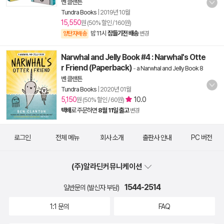
벤 클랜튼
Tundra Books
|
2019년 10월
15,550
원 (50% 할인 / 160원)
밤 11시
잠들기전 배송
양탄자배송
변경
Narwhal and Jelly Book #4 : Narwhal's Otte
r Friend (Paperback)
-
a Narwhal and Jelly Book 8
벤 클랜튼
Tundra Books
|
2020년 01월
5,150
10.0
원 (50% 할인 / 60원)
택배
로 주문하면
8월 11일 출고
변경
로그인
전체 메뉴
회사 소개
출판사 안내
PC 버전
(주)알라딘커뮤니케이션
1544-2514
일반문의 (발신자 부담)
1:1 문의
FAQ