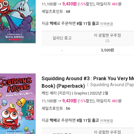
9,430원
11,100
원 →
(
할인), 마일리지
원
15%
480
세일즈포인트 :
68
지금
택배
로 주문하면
8월 11일 출고
지역변경
이 광활한 우주점
알라딘 중고
(2)
-
3,500원
Squidding Around #3 : Prank You Very M
Squidding Around (Pa
ㅣ
Book) (Paperback)
케빈 셰리
(지은이) |
Graphix
| 2022년 2월
9,430원
11,100
원 →
(
할인), 마일리지
원
15%
480
세일즈포인트 :
56
지금
택배
로 주문하면
8월 11일 출고
지역변경
이 광활한 우주점