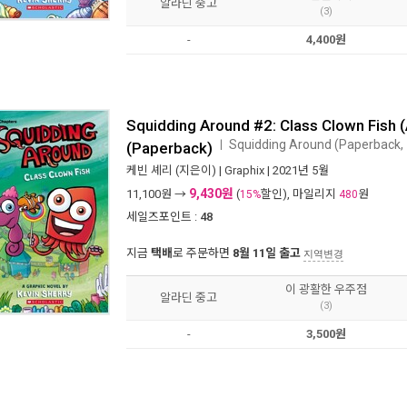
알라딘 중고
(3)
-
4,400원
Squidding Around #2: Class Clown Fish 
Squidding Around (Paperback
ㅣ
(Paperback)
케빈 셰리
(지은이) |
Graphix
| 2021년 5월
9,430원
11,100
원 →
(
할인), 마일리지
원
15%
480
세일즈포인트 :
48
지금
택배
로 주문하면
8월 11일 출고
지역변경
이 광활한 우주점
알라딘 중고
(3)
-
3,500원