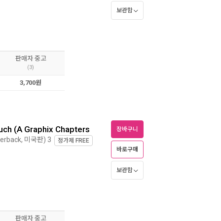
보관함
판매자 중고
(3)
3,700원
uch (A Graphix Chapters
장바구니
perback, 미국판) 3
정가제
FREE
바로구매
보관함
판매자 중고