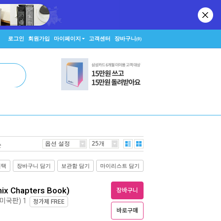
로그인
회원가입
마이페이지
고객센터
장바구니
(0)
옵션 설정
25개
순
선택
장바구니 담기
보관함 담기
마이리스트 담기
hix Chapters Book)
장바구니
, 미국판) 1
정가제
FREE
바로구매