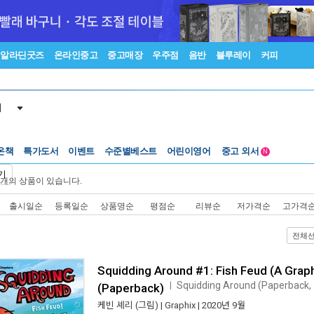
알라딘굿즈
온라인중고
중고매장
우주점
음반
블루레이
커피
서
온책
특가도서
이벤트
수준별베스트
어린이영어
중고 외서
N
Lexile®
5백원부터
기
개의 상품이 있습니다.
수준별베스트
중고 외서
출시일순
등록일순
상품명순
평점순
리뷰순
저가격순
고가격
전체
Squidding Around #1: Fish Feud (A Grap
Squidding Around (Paperback
ㅣ
(Paperback)
케빈 셰리
(그림) |
Graphix
| 2020년 9월