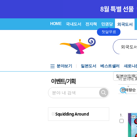
HOME
국내도서
전자책
만권당
외국도서
첫달무료
외국도
분야보기
일본도서
베스트셀러
새로나
일본어입력
이벤트/기획
이 분야에
3
판매량순
Squidding Around
1.