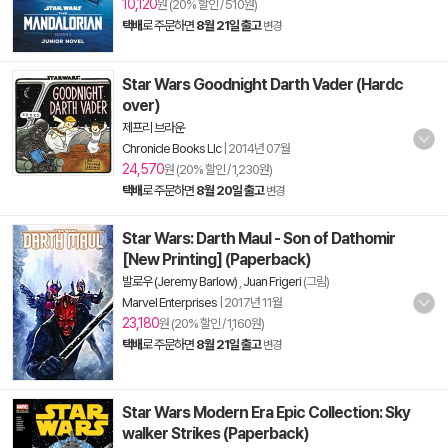
10,120
원 (20% 할인 / 510원)
택배
로 주문하면
8월 21일 출고
변경
Star Wars Goodnight Darth Vader (Hardc
over)
제프리 브라운
Chronicle Books Llc
|
2014년 07월
24,570
원 (20% 할인 / 1,230원)
택배
로 주문하면
8월 20일 출고
변경
Star Wars: Darth Maul - Son of Dathomir
[New Printing] (Paperback)
발로우 (Jeremy Barlow)
,
Juan Frigeri
(그림)
Marvel Enterprises
|
2017년 11월
23,180
원 (20% 할인 / 1,160원)
택배
로 주문하면
8월 21일 출고
변경
Star Wars Modern Era Epic Collection: Sky
walker Strikes (Paperback)