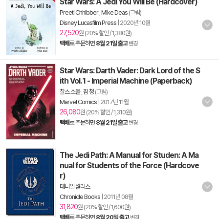
Star Wars: A Jedi You Will Be (Hardcover)
Preeti Chhibber
,
Mike Deas
(그림)
Disney Lucasfilm Press
|
2020년 10월
27,520
원 (20% 할인 / 1,380원)
택배
로 주문하면
8월 21일 출고
변경
Star Wars: Darth Vader: Dark Lord of the S
ith Vol. 1 - Imperial Machine (Paperback)
찰스 소울
,
짐 청
(그림)
Marvel Comics
|
2017년 11월
26,080
원 (20% 할인 / 1,310원)
택배
로 주문하면
8월 21일 출고
변경
The Jedi Path: A Manual for Studen: A Ma
nual for Students of the Force (Hardcove
r)
대니얼 월리스
Chronicle Books
|
2011년 08월
31,820
원 (20% 할인 / 1,600원)
택배
로 주문하면
8월 20일 출고
변경