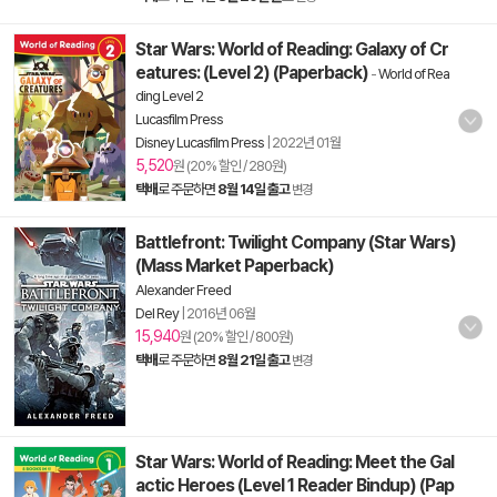
Star Wars: World of Reading: Galaxy of Cr
eatures: (Level 2) (Paperback)
-
World of Rea
ding Level 2
Lucasfilm Press
Disney Lucasfilm Press
|
2022년 01월
5,520
원 (20% 할인 / 280원)
택배
로 주문하면
8월 14일 출고
변경
Battlefront: Twilight Company (Star Wars)
(Mass Market Paperback)
Alexander Freed
Del Rey
|
2016년 06월
15,940
원 (20% 할인 / 800원)
택배
로 주문하면
8월 21일 출고
변경
Star Wars: World of Reading: Meet the Gal
actic Heroes (Level 1 Reader Bindup) (Pap