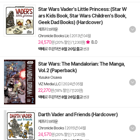
Star Wars Vader's Little Princess: (Star W
ars Kids Book, Star Wars Children's Book,
Geek Dad Books) (Hardcover)
제프리 브라운
Chronicle Books Llc
|
2013년 04월
24,570
8.0
원 (20% 할인 / 1,230원)
택배
로 주문하면
8월 20일 출고
변경
Star Wars: The Mandalorian: The Manga,
Vol. 2 (Paperback)
Yusuke Osawa
VIZ Media LLC
|
2024년 05월
22,270
원 (18% 할인 / 1,120원)
택배
로 주문하면
8월 26일 출고
변경
Darth Vader and Friends (Hardcover)
제프리 브라운
Chronicle Books
|
2015년 04월
24,570
원 (20% 할인 / 1,230원)