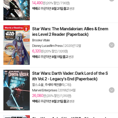
14,490
원 (20% 할인 / 730원)
택배
로 주문하면
8월 21일 출고
변경
Star Wars: The Mandalorian: Allies & Enem
ies Level 2 Reader (Paperback)
Brooke Vitale
Disney Lucasfilm Press
|
2020년 12월
6,320
원 (20% 할인 / 320원)
택배
로 주문하면
8월 11일 출고
변경
Star Wars: Darth Vader: Dark Lord of the S
ith Vol. 2 - Legacy's End (Paperback)
찰스 소울
,
주세페 캐먼콜리
(그림)
Marvel Enterprises
|
2018년 04월
26,080
원 (20% 할인 / 1,310원)
택배
로 주문하면
8월 21일 출고
변경