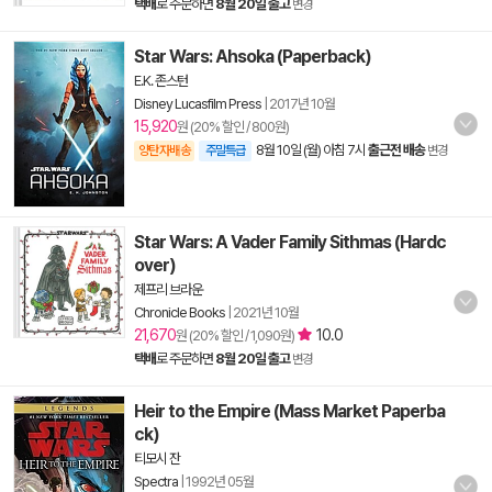
택배
로 주문하면
8월 20일 출고
변경
Star Wars: Ahsoka (Paperback)
E.K. 존스턴
Disney Lucasfilm Press
|
2017년 10월
15,920
원 (20% 할인 / 800원)
8월 10일 (월) 아침 7시
출근전 배송
양탄자배송
주말특급
변경
Star Wars: A Vader Family Sithmas (Hardc
over)
제프리 브라운
Chronicle Books
|
2021년 10월
21,670
10.0
원 (20% 할인 / 1,090원)
택배
로 주문하면
8월 20일 출고
변경
Heir to the Empire (Mass Market Paperba
ck)
티모시 잔
Spectra
|
1992년 05월