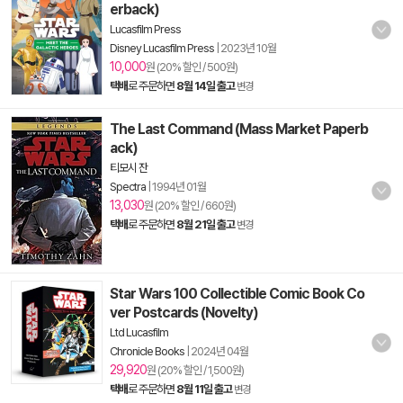
erback)
Lucasfilm Press
Disney Lucasfilm Press
|
2023년 10월
10,000
원 (20% 할인 / 500원)
택배
로 주문하면
8월 14일 출고
변경
The Last Command (Mass Market Paperb
ack)
티모시 잔
Spectra
|
1994년 01월
13,030
원 (20% 할인 / 660원)
택배
로 주문하면
8월 21일 출고
변경
Star Wars 100 Collectible Comic Book Co
ver Postcards (Novelty)
Ltd Lucasfilm
Chronicle Books
|
2024년 04월
29,920
원 (20% 할인 / 1,500원)
택배
로 주문하면
8월 11일 출고
변경