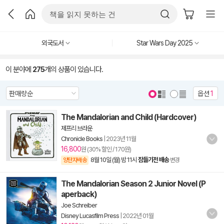
외국도서
Star Wars Day 2025
이 분야에
275
개의 상품이 있습니다.
옵션
1
The Mandalorian and Child (Hardcover)
제프리 브라운
Chronicle Books
|
2023년 11월
16,800
원 (30% 할인 / 170원)
8월 10일 (월) 밤 11시
잠들기전 배송
양탄자배송
변경
The Mandalorian Season 2 Junior Novel (P
aperback)
Joe Schreiber
Disney Lucasfilm Press
|
2022년 01월