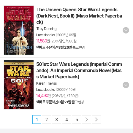
The Unseen Queen: Star Wars Legends
(Dark Nest, Book II) (Mass Market Paperba
ck)
Troy Denning
Lucasbooks
|
2005년 09월
11,580
원 (20% 할인 / 580원)
택배
로 주문하면
8월 26일 출고
변경
501st: Star Wars Legends (Imperial Comm
ando): An Imperial Commando Novel (Mas
s Market Paperback)
Karen Traviss
Lucasbooks
|
2009년 10월
14,490
원 (20% 할인 / 730원)
택배
로 주문하면
8월 21일 출고
변경
1
2
3
4
5