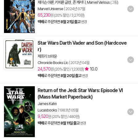
제이슨 아론
,
키에론 글렌
,
존 캐서디
,
Marvel Various
(그림)
Marvel Universe
|
2024년 07월
65,230
원 (20% 할인 / 3,270원)
택배
로 주문하면
8월 21일 출고
변경
Star Wars Darth Vader and Son (Hardcove
r)
제프리 브라운
Chronicle Books Llc
|
2012년 04월
24,570
10.0
원 (20% 할인 / 1,230원)
택배
로 주문하면
8월 20일 출고
변경
Return of the Jedi: Star Wars: Episode VI
(Mass Market Paperback)
James Kahn
Lucasbooks
|
1983년 05월
9,520
원 (20% 할인 / 480원)
택배
로 주문하면
8월 11일 출고
변경