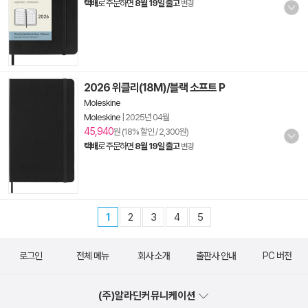
택배
로 주문하면
8월 19일 출고
변경
2026 위클리(18M)/블랙 소프트 P
Moleskine
Moleskine
|
2025년 04월
45,940
원 (18% 할인 / 2,300원)
택배
로 주문하면
8월 19일 출고
변경
1
2
3
4
5
로그인
전체 메뉴
회사 소개
출판사 안내
PC 버전
(주)알라딘커뮤니케이션