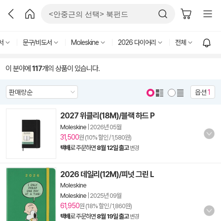
서
문구/비도서
Moleskine
2026 다이어리
전체
이 분야에
117
개의 상품이 있습니다.
옵션
1
2027 위클리(18M)/블랙 하드 P
Moleskine
|
2026년 05월
31,500
원 (10% 할인 / 1,580원)
택배
로 주문하면
8월 12일 출고
변경
2026 데일리(12M)/피넛 그린 L
Moleskine
Moleskine
|
2025년 09월
61,950
원 (18% 할인 / 1,860원)
택배
로 주문하면
8월 19일 출고
변경