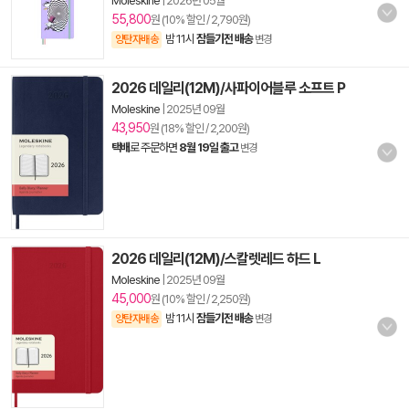
Moleskine
|
2026년 05월
55,800
원 (10% 할인 / 2,790원)
밤 11시
잠들기전 배송
양탄자배송
변경
2026 데일리(12M)/사파이어블루 소프트 P
Moleskine
|
2025년 09월
43,950
원 (18% 할인 / 2,200원)
택배
로 주문하면
8월 19일 출고
변경
2026 데일리(12M)/스칼렛레드 하드 L
Moleskine
|
2025년 09월
45,000
원 (10% 할인 / 2,250원)
밤 11시
잠들기전 배송
양탄자배송
변경