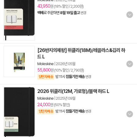
43,950
원 (18% 할인 / 2,200원)
택배
로 주문하면
8월 19일 출고
변경
[26반지의제왕] 위클리(18M)/레골라스&김리 하
드 L
Moleskine
|
2026년 05월
55,800
원 (10% 할인 / 2,790원)
밤 11시
잠들기전 배송
양탄자배송
변경
2026 위클리(12M, 가로형)/블랙 하드 L
Moleskine
|
2025년 09월
24,000
원 (50% 할인)
밤 11시
잠들기전 배송
양탄자배송
변경