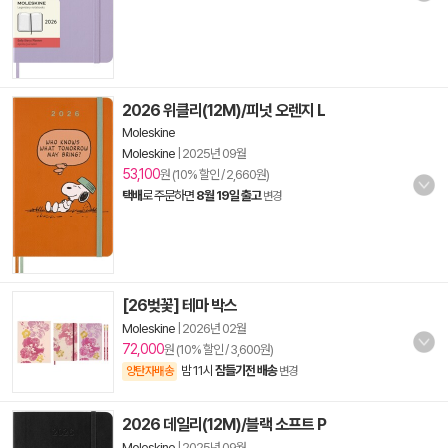
2026 위클리(12M)/피넛 오렌지 L
Moleskine
Moleskine
|
2025년 09월
53,100
원 (10% 할인 / 2,660원)
택배
로 주문하면
8월 19일 출고
변경
[26벚꽃] 테마 박스
Moleskine
|
2026년 02월
72,000
원 (10% 할인 / 3,600원)
밤 11시
잠들기전 배송
양탄자배송
변경
2026 데일리(12M)/블랙 소프트 P
Moleskine
|
2025년 09월