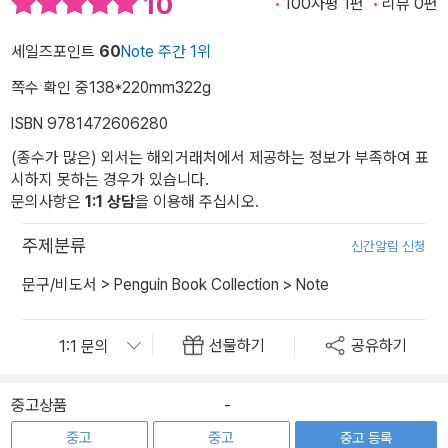
10
100자평 1편
리뷰 0편
세일즈포인트
60
Note 주간 1위
쪽수 확인 중
138*220mm
322g
ISBN 9781472606280
(종수가 많은) 외서는 해외거래처에서 제공하는 정보가 부족하여 표
시하지 못하는 경우가 있습니다.
문의사항은
1:1 상담
을 이용해 주십시오.
주제분류
신간알림 신청
문구/비도서
>
Penguin Book Collection
>
Note
선물하기
공유하기
중고상품
-
중고
중고
중고 등록