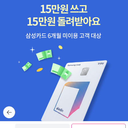
뒤로가
기
보관함담기