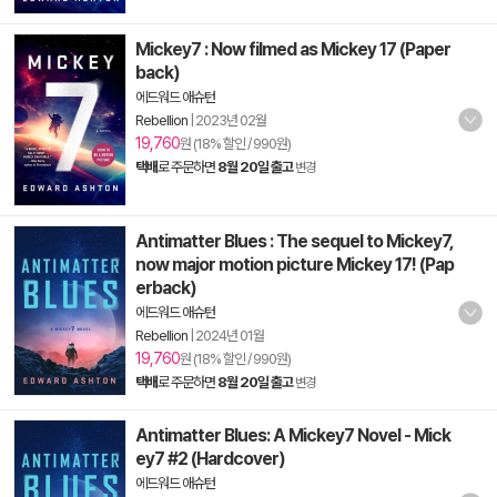
Mickey7 : Now filmed as Mickey 17 (Paper
back)
에드워드 애슈턴
Rebellion
|
2023년 02월
19,760
원 (18% 할인 / 990원)
택배
로 주문하면
8월 20일 출고
변경
Antimatter Blues : The sequel to Mickey7,
now major motion picture Mickey 17! (Pap
erback)
에드워드 애슈턴
Rebellion
|
2024년 01월
19,760
원 (18% 할인 / 990원)
택배
로 주문하면
8월 20일 출고
변경
Antimatter Blues: A Mickey7 Novel - Mick
ey7 #2 (Hardcover)
에드워드 애슈턴