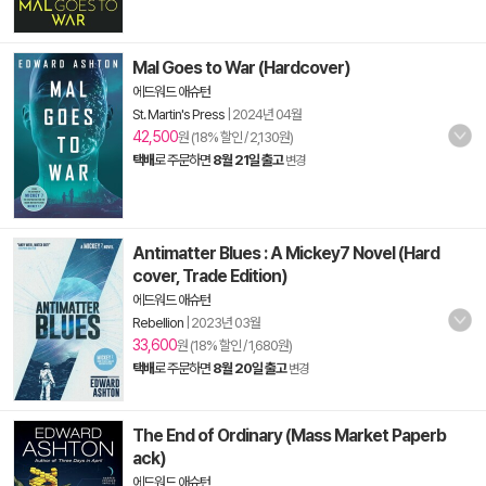
Mal Goes to War (Hardcover)
에드워드 애슈턴
St. Martin's Press
|
2024년 04월
42,500
원 (18% 할인 / 2,130원)
택배
로 주문하면
8월 21일 출고
변경
Antimatter Blues : A Mickey7 Novel (Hard
cover, Trade Edition)
에드워드 애슈턴
Rebellion
|
2023년 03월
33,600
원 (18% 할인 / 1,680원)
택배
로 주문하면
8월 20일 출고
변경
The End of Ordinary (Mass Market Paperb
ack)
에드워드 애슈턴