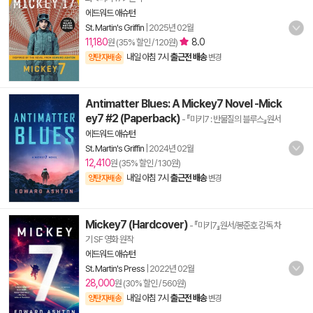
에드워드 애슈턴
St. Martin's Griffin
|
2025년 02월
11,180
8.0
원 (35% 할인 / 120원)
내일 아침 7시
출근전 배송
양탄자배송
변경
Antimatter Blues: A Mickey7 Novel -Mick
ey7 #2 (Paperback)
- 『미키7 : 반물질의 블루스』원서
에드워드 애슈턴
St. Martin's Griffin
|
2024년 02월
12,410
원 (35% 할인 / 130원)
내일 아침 7시
출근전 배송
양탄자배송
변경
Mickey7 (Hardcover)
- 『미키7』원서/봉준호 감독 차
기 SF 영화 원작
에드워드 애슈턴
St. Martin's Press
|
2022년 02월
28,000
원 (30% 할인 / 560원)
내일 아침 7시
출근전 배송
양탄자배송
변경