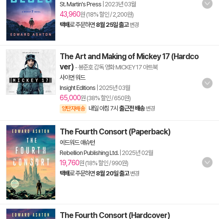
St. Martin's Press
|
2023년 03월
43,960
원 (18% 할인 / 2,200원)
택배
로 주문하면
8월 25일 출고
변경
The Art and Making of Mickey 17 (Hardco
ver)
- 봉준호 감독 영화 MICKEY 17 아트북
사이먼 워드
Insight Editions
|
2025년 03월
65,000
원 (38% 할인 / 650원)
내일 아침 7시
출근전 배송
양탄자배송
변경
The Fourth Consort (Paperback)
에드워드 애슈턴
Rebellion Publishing Ltd.
|
2025년 02월
19,760
원 (18% 할인 / 990원)
택배
로 주문하면
8월 20일 출고
변경
The Fourth Consort (Hardcover)