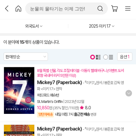
외국도서
2025 미키 17
이 분야에
15
개의 상품이 있습니다.
옵션
1
8월 특별 선물. 각도 조절 테이블 · 이동식 빨래 바구니 (이벤트 도서
포함 국내서·외서 5만원 이상)
Mickey7 (Paperback)
- 『미키7』원서 / 봉준호 감독 영
화 <미키 17> 원작
에드워드 애슈턴
St. Martin's Griffin
|
2023년 02월
10,850
8.0
원 (35% 할인 / 110원)
내일 아침 7시
출근전 배송
양탄자배송
변경
Mickey7 (Paperback)
- 『미키7』원서 / 봉준호 감독 영
화 <미키 17> 원작