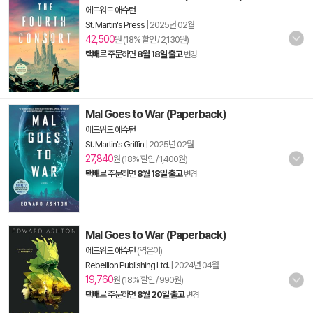
에드워드 애슈턴
St. Martin's Press
|
2025년 02월
42,500
원 (18% 할인 / 2,130원)
택배
로 주문하면
8월 18일 출고
변경
Mal Goes to War (Paperback)
에드워드 애슈턴
St. Martin's Griffin
|
2025년 02월
27,840
원 (18% 할인 / 1,400원)
택배
로 주문하면
8월 18일 출고
변경
Mal Goes to War (Paperback)
에드워드 애슈턴
(엮은이)
Rebellion Publishing Ltd.
|
2024년 04월
19,760
원 (18% 할인 / 990원)
택배
로 주문하면
8월 20일 출고
변경