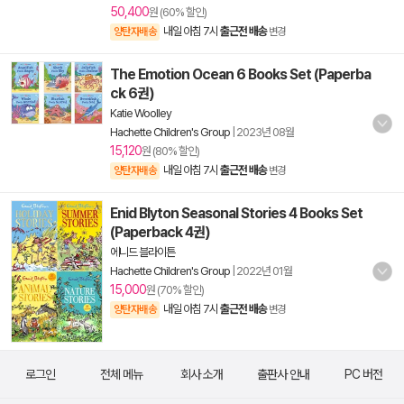
50,400
원 (60% 할인)
내일 아침 7시
출근전 배송
양탄자배송
변경
The Emotion Ocean 6 Books Set (Paperba
ck 6권)
Katie Woolley
Hachette Children's Group
|
2023년 08월
15,120
원 (80% 할인)
내일 아침 7시
출근전 배송
양탄자배송
변경
Enid Blyton Seasonal Stories 4 Books Set
(Paperback 4권)
에니드 블라이튼
Hachette Children's Group
|
2022년 01월
15,000
원 (70% 할인)
내일 아침 7시
출근전 배송
양탄자배송
변경
로그인
전체 메뉴
회사 소개
출판사 안내
PC 버전