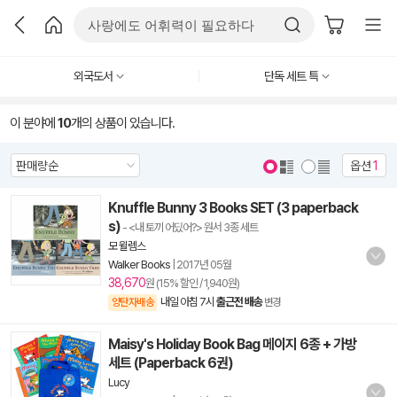
외국도서
단독 세트 특
이 분야에
10
개의 상품이 있습니다.
옵션
1
Knuffle Bunny 3 Books SET (3 paperback
s)
- <내 토끼 어딨어?> 원서 3종 세트
모 윌렘스
Walker Books
|
2017년 05월
38,670
원 (15% 할인 / 1,940원)
내일 아침 7시
출근전 배송
양탄자배송
변경
Maisy's Holiday Book Bag 메이지 6종 + 가방
세트 (Paperback 6권)
Lucy