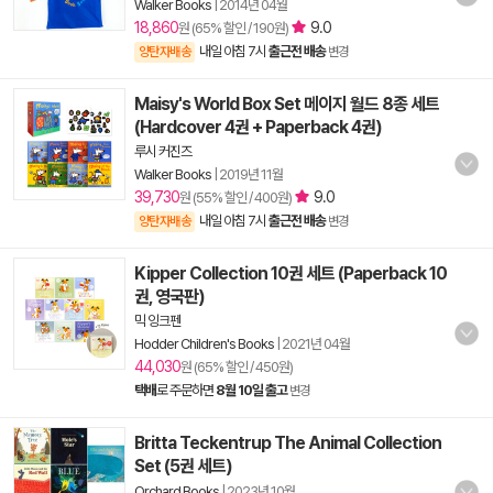
Walker Books
|
2014년 04월
18,860
9.0
원 (65% 할인 / 190원)
내일 아침 7시
출근전 배송
양탄자배송
변경
Maisy's World Box Set 메이지 월드 8종 세트
(Hardcover 4권 + Paperback 4권)
루시 커진즈
Walker Books
|
2019년 11월
39,730
9.0
원 (55% 할인 / 400원)
내일 아침 7시
출근전 배송
양탄자배송
변경
Kipper Collection 10권 세트 (Paperback 10
권, 영국판)
믹 잉크펜
Hodder Children's Books
|
2021년 04월
44,030
원 (65% 할인 / 450원)
택배
로 주문하면
8월 10일 출고
변경
Britta Teckentrup The Animal Collection
Set (5권 세트)
Orchard Books
|
2023년 10월