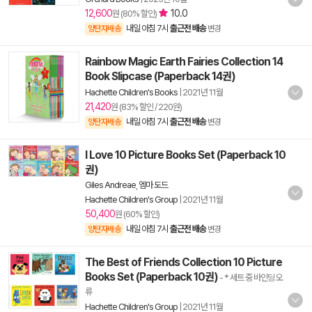
12,600
10.0
원 (80% 할인)
내일 아침 7시
출근전 배송
양탄자배송
변경
Rainbow Magic Earth Fairies Collection 14
Book Slipcase (Paperback 14권)
Hachette Children's Books
|
2021년 11월
21,420
원 (83% 할인 / 220원)
내일 아침 7시
출근전 배송
양탄자배송
변경
I Love 10 Picture Books Set (Paperback 10
권)
Giles Andreae
,
엠마 도드
Hachette Children's Group
|
2021년 11월
50,400
원 (60% 할인)
내일 아침 7시
출근전 배송
양탄자배송
변경
The Best of Friends Collection 10 Picture
Books Set (Paperback 10권)
- * 세트 중
바인딩 오
류
Hachette Children's Group
|
2021년 11월