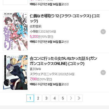
택배
로 주문하면
8월 14일 출고
변경
仁義なき壻取り 12 (フラワ-コミックス) (コミ
ック)
佐野愛莉
小學館
|
2023년 04월
5,200
원 (10% 할인)
택배
로 주문하면
8월 14일 출고
변경
合コンに行ったら女がいなかった話 5 (ガン
ガンコミックスONLINE) (コミック)
蒼川なな
スクウェア·エニックス
|
2023년 04월
7,190
원 (10% 할인)
택배
로 주문하면
8월 14일 출고
변경
1
2
3
4
5