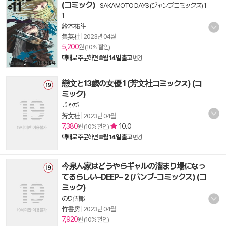
(コミック)
-
SAKAMOTO DAYS (ジャンプコミックス) 1
1
鈴木祐斗
集英社
|
2023년 04월
5,200
원 (10% 할인)
택배
로 주문하면
8월 14일 출고
변경
戀文と13歲の女優 1 (芳文社コミックス) (コ
ミック)
じゃが
芳文社
|
2023년 04월
7,380
10.0
원 (10% 할인)
택배
로 주문하면
8월 14일 출고
변경
今泉ん家はどうやらギャルの溜まり場になっ
てるらしい~DEEP~ 2 (バンブ-コミックス) (コ
ミック)
のり伍郞
竹書房
|
2023년 04월
7,920
원 (10% 할인)