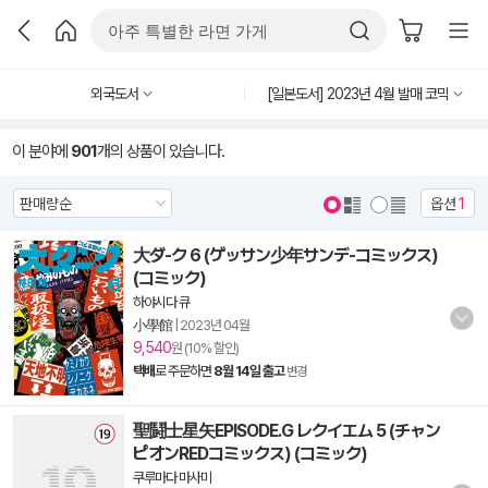
외국도서
[일본도서] 2023년 4월 발매 코믹
이 분야에
901
개의 상품이 있습니다.
옵션
1
大ダ-ク 6 (ゲッサン少年サンデ-コミックス)
(コミック)
하야시다 큐
小學館
|
2023년 04월
9,540
원 (10% 할인)
택배
로 주문하면
8월 14일 출고
변경
聖鬪士星矢EPISODE.G レクイエム 5 (チャン
ピオンREDコミックス) (コミック)
쿠루마다 마사미