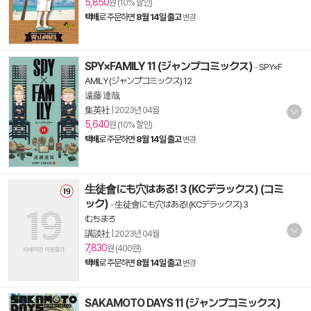
5,850
원 (10% 할인)
택배
로 주문하면
8월 14일 출고
변경
SPY×FAMILY 11 (ジャンプコミックス)
-
SPY×F
AMILY (ジャンプコミックス) 12
遠藤 達哉
集英社
|
2023년 04월
5,640
원 (10% 할인)
택배
로 주문하면
8월 14일 출고
변경
生徒會にも穴はある! 3 (KCデラックス) (コミ
ック)
-
生徒會にも穴はある! (KCデラックス) 3
むちまろ
講談社
|
2023년 04월
7,830
원 (400원)
택배
로 주문하면
8월 14일 출고
변경
SAKAMOTO DAYS 11 (ジャンプコミックス)