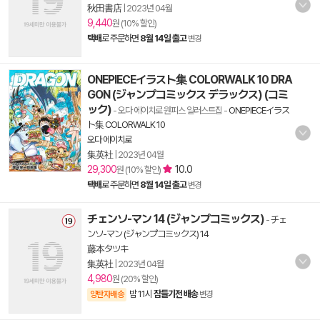
秋田書店
|
2023년 04월
9,440
원 (10% 할인)
택배
로 주문하면
8월 14일 출고
변경
ONEPIECEイラスト集 COLORWALK 10 DRA
GON (ジャンプコミックス デラックス) (コミ
ック)
- 오다 에이치로 원피스 일러스트집
-
ONEPIECEイラス
ト集 COLORWALK 10
오다 에이치로
集英社
|
2023년 04월
29,300
10.0
원 (10% 할인)
택배
로 주문하면
8월 14일 출고
변경
チェンソ-マン 14 (ジャンプコミックス)
-
チェ
ンソ-マン (ジャンプコミックス) 14
藤本タツキ
集英社
|
2023년 04월
4,980
원 (20% 할인)
밤 11시
잠들기전 배송
양탄자배송
변경