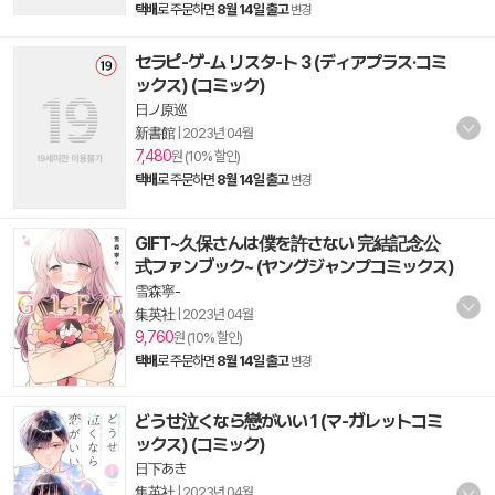
택배
로 주문하면
8월 14일 출고
변경
セラピ-ゲ-ム リスタ-ト 3 (ディアプラス·コミ
ックス) (コミック)
日ノ原巡
新書館
|
2023년 04월
7,480
원 (10% 할인)
택배
로 주문하면
8월 14일 출고
변경
GIFT~久保さんは僕を許さない 完結記念公
式ファンブック~ (ヤングジャンプコミックス)
雪森寧-
集英社
|
2023년 04월
9,760
원 (10% 할인)
택배
로 주문하면
8월 14일 출고
변경
どうせ泣くなら戀がいい 1 (マ-ガレットコミ
ックス) (コミック)
日下あき
集英社
|
2023년 04월