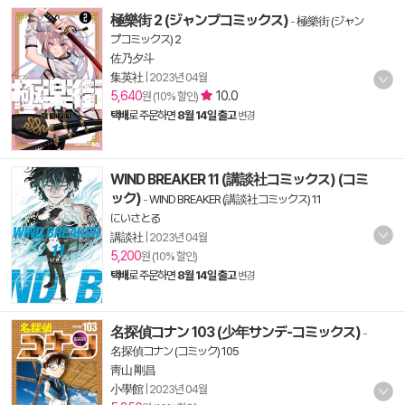
極樂街 2 (ジャンプコミックス)
-
極樂街 (ジャン
プコミックス) 2
佐乃夕斗
集英社
|
2023년 04월
5,640
10.0
원 (10% 할인)
택배
로 주문하면
8월 14일 출고
변경
WIND BREAKER 11 (講談社コミックス) (コミ
ック)
-
WIND BREAKER (講談社コミックス) 11
にいさとる
講談社
|
2023년 04월
5,200
원 (10% 할인)
택배
로 주문하면
8월 14일 출고
변경
名探偵コナン 103 (少年サンデ-コミックス)
-
名探偵コナン (コミック) 105
靑山 剛昌
小學館
|
2023년 04월