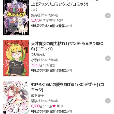
上 (ジャンプコミックス) (コミック)
カバ-
集英社
|
2023년 04월
5,370
원 (7% 할인 / 170원)
택배
로 주문하면
8월 14일 출고
변경
天才魔女の魔力枯れ 1 (サンデ-うぇぶりSSC
S) (コミック)
つじ島もと
小學館
|
2023년 04월
7,040
원 (10% 할인)
택배
로 주문하면
8월 14일 출고
변경
むせるくらいの愛をあげる 1 (KC デザ-ト) (コ
ミック)
巖下 慶子
講談社
|
2023년 04월
6,030
10.0
원 (310원)
택배
로 주문하면
8월 14일 출고
변경