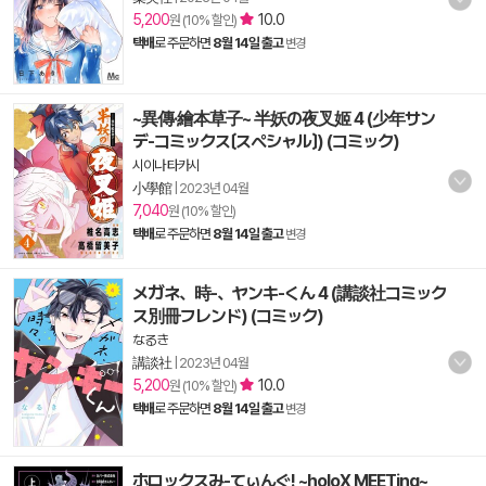
5,200
10.0
원 (10% 할인)
택배
로 주문하면
8월 14일 출고
변경
~異傳·繪本草子~ 半妖の夜叉姬 4 (少年サン
デ-コミックス〔スペシャル〕) (コミック)
시이나 타카시
小學館
|
2023년 04월
7,040
원 (10% 할인)
택배
로 주문하면
8월 14일 출고
변경
メガネ、時-、ヤンキ-くん 4 (講談社コミック
ス別冊フレンド) (コミック)
なるき
講談社
|
2023년 04월
5,200
10.0
원 (10% 할인)
택배
로 주문하면
8월 14일 출고
변경
ホロックスみ-てぃんぐ! ~holoX MEETing~