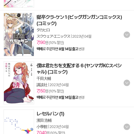
獄卒クラ-ケン 1 (ビッグガンガンコミックス)
(コミック)
タカヒロ
スクウェア·エニックス
|
2023년 04월
7,190
원 (10% 할인)
택배
로 주문하면
8월 14일 출고
변경
僕は君たちを支配する 6 (ヤンマガKCスペシ
ャル) (コミック)
千田大輔
講談社
|
2023년 04월
7,150
원 (10% 할인)
택배
로 주문하면
8월 14일 출고
변경
レ·セルバン (1)
濱田 浩輔
小學館
|
2023년 04월
7,040
원 (10% 할인)