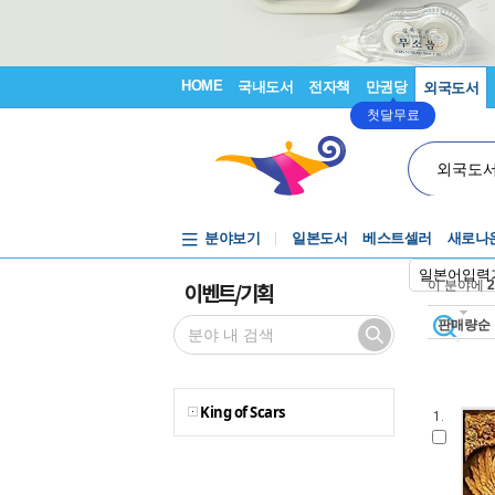
HOME
국내도서
전자책
만권당
외국도서
첫달무료
외국도
분야보기
일본도서
베스트셀러
새로나
일본어입력
이벤트/기획
이 분야에
2
판매량순
King of Scars
1.