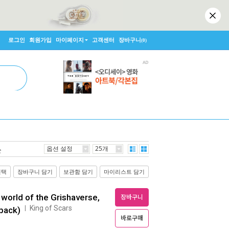
로그인
회원가입
마이페이지
고객센터
장바구니
(0)
옵션 설정
25개
순
선택
장바구니 담기
보관함 담기
마이리스트 담기
y world of the Grishaverse,
장바구니
King of Scars
ㅣ
back)
바로구매