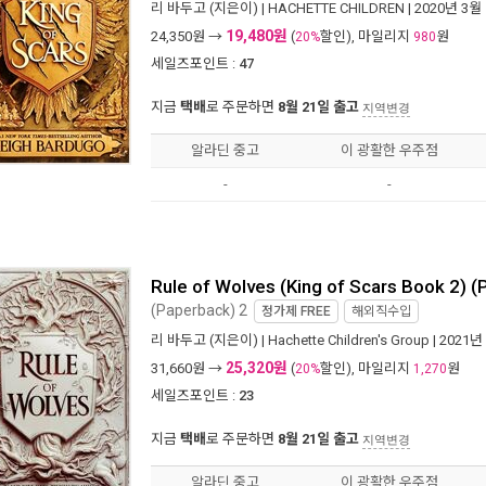
리 바두고
(지은이) |
HACHETTE CHILDREN
| 2020년 3월
19,480원
24,350
원 →
(
할인), 마일리지
원
20%
980
세일즈포인트 :
47
지금
택배
로 주문하면
8월 21일 출고
지역변경
알라딘 중고
이 광활한 우주점
-
-
Rule of Wolves (King of Scars Book 2) 
(Paperback) 2
정가제
FREE
해외직수입
리 바두고
(지은이) |
Hachette Children's Group
| 2021년
25,320원
31,660
원 →
(
할인), 마일리지
원
20%
1,270
세일즈포인트 :
23
지금
택배
로 주문하면
8월 21일 출고
지역변경
알라딘 중고
이 광활한 우주점