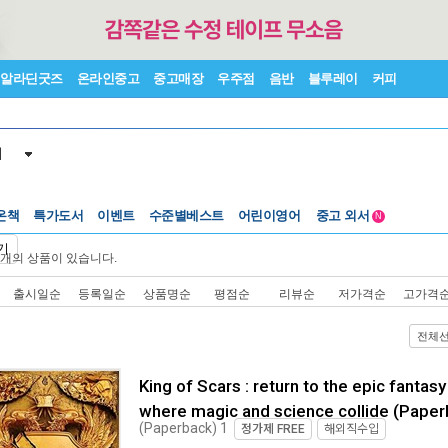
알라딘굿즈
온라인중고
중고매장
우주점
음반
블루레이
커피
서
온책
특가도서
이벤트
수준별베스트
어린이영어
중고 외서
N
Lexile®
5백원부터
기
개의 상품이 있습니다.
수준별베스트
중고 외서
출시일순
등록일순
상품명순
평점순
리뷰순
저가격순
고가격
전체
King of Scars : return to the epic fantas
where magic and science collide (Paper
(Paperback) 1
정가제
FREE
해외직수입