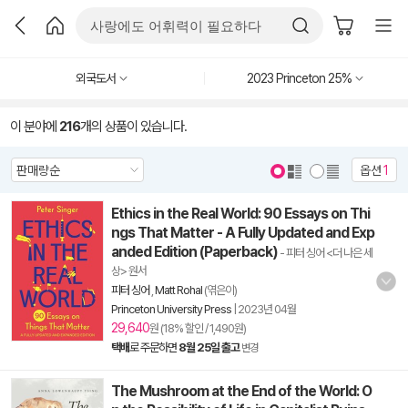
외국도서
2023 Princeton 25%
이 분야에
216
개의 상품이 있습니다.
옵션
1
Ethics in the Real World: 90 Essays on Thi
ngs That Matter - A Fully Updated and Exp
anded Edition (Paperback)
- 피터 싱어 <더 나은 세
상> 원서
피터 싱어
,
Matt Rohal
(엮은이)
Princeton University Press
|
2023년 04월
29,640
원 (18% 할인 / 1,490원)
택배
로 주문하면
8월 25일 출고
변경
The Mushroom at the End of the World: O