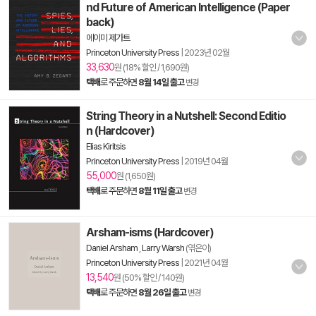
nd Future of American Intelligence (Paper
back)
에이미 제가트
Princeton University Press
|
2023년 02월
33,630
원 (18% 할인 / 1,690원)
택배
로 주문하면
8월 14일 출고
변경
String Theory in a Nutshell: Second Editio
n (Hardcover)
Elias Kiritsis
Princeton University Press
|
2019년 04월
55,000
원 (1,650원)
택배
로 주문하면
8월 11일 출고
변경
Arsham-isms (Hardcover)
Daniel Arsham
,
Larry Warsh
(엮은이)
Princeton University Press
|
2021년 04월
13,540
원 (50% 할인 / 140원)
택배
로 주문하면
8월 26일 출고
변경