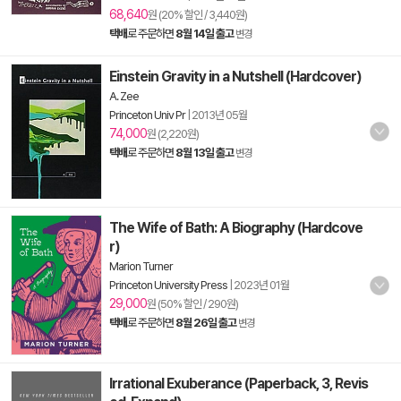
68,640
원 (20% 할인 / 3,440원)
택배
로 주문하면
8월 14일 출고
변경
Einstein Gravity in a Nutshell (Hardcover)
A. Zee
Princeton Univ Pr
|
2013년 05월
74,000
원 (2,220원)
택배
로 주문하면
8월 13일 출고
변경
The Wife of Bath: A Biography (Hardcove
r)
Marion Turner
Princeton University Press
|
2023년 01월
29,000
원 (50% 할인 / 290원)
택배
로 주문하면
8월 26일 출고
변경
Irrational Exuberance (Paperback, 3, Revis