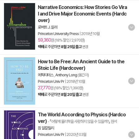
Narrative Economics: How Stories Go Vira
l and Drive Major Economic Events (Hardc
over)
로버트 J. 실러
Princeton University Press
|
2019년 10월
59,360
원 (18% 할인 / 2,970원)
택배
로 주문하면
8월 25일 출고
변경
How to Be Free: An Ancient Guide to the
Stoic Life (Hardcover)
에픽티터스
,
Anthony Long
(옮긴이)
Princeton Univ Pr
|
2018년 10월
27,770
원 (18% 할인 / 1,390원)
택배
로 주문하면
8월 20일 출고
변경
The World According to Physics (Hardco
ver)
- 『어떻게 물리학을 사랑하지 않을 수 있을까?』 원서
짐 알칼릴리
Princeton Univ Pr
|
2020년 03월