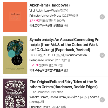
Abloh-isms (Hardcover)
Virgil Abloh
,
Larry Warsh
(엮은이)
Princeton University Press
|
2021년 03월
27,770
원 (18% 할인 / 1,390원)
택배
로 주문하면
8월 14일 출고
변경
Synchronicity: An Acausal Connecting Pri
nciple. (from Vol. 8. of the Collected Work
s of C. G. Jung) (Paperback, Revised)
C. G. Jung
,
R. F. C. Hull
(옮긴이),
Sonu Shamdasani
Bollingen Foundation
|
2010년 11월
18,970
원 (18% 할인 / 950원)
택배
로 주문하면
8월 14일 출고
변경
The Original Folk and Fairy Tales of the Br
others Grimm (Hardcover, Deckle Edges)
- The Complete First Edition
Wilhelm Grimm
,
Jacob Grimm
,
잭 자이프스
(엮은이),
Andrea
Dezso
(그림)
Princeton Univ Pr
|
2014년 10월