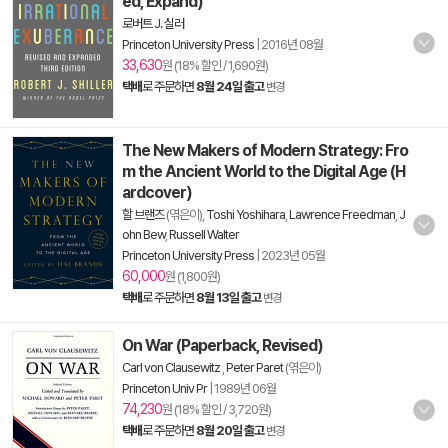
ed, Expand)
로버트 J. 실러
Princeton University Press
|
2016년 08월
33,630
원 (18% 할인 / 1,690원)
택배
로 주문하면
8월 24일 출고
변경
The New Makers of Modern Strategy: Fro
m the Ancient World to the Digital Age (H
ardcover)
할 브랜즈
(엮은이),
Toshi Yoshihara
,
Lawrence Freedman
,
J
ohn Bew
,
Russell Walter
Princeton University Press
|
2023년 05월
60,000
원 (1,800원)
택배
로 주문하면
8월 13일 출고
변경
On War (Paperback, Revised)
Carl von Clausewitz
,
Peter Paret
(엮은이)
Princeton Univ Pr
|
1989년 06월
74,230
원 (18% 할인 / 3,720원)
택배
로 주문하면
8월 20일 출고
변경