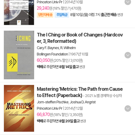
Princeton Univ Pr
|
2014년 10월
29,240
원 (18% 할인 / 1,470원)
8월 10일 (월) 아침 7시
출근전 배송
양탄자배송
주말특급
변경
The I Ching or Book of Changes (Hardcov
er, 3, Reformatted)
Cary F. Baynes
,
R. Wilhelm
Bollingen Foundation
|
1967년 10월
60,050
원 (20% 할인 / 3,010원)
택배
로 주문하면
8월 14일 출고
변경
Mastering 'Metrics: The Path from Cause
to Effect (Paperback)
- 2021 노벨 경제학상 수상자
Jorn-steffen Pischke
,
Joshua D. Angrist
Princeton Univ Pr
|
2014년 12월
66,870
원 (18% 할인 / 3,350원)
택배
로 주문하면
8월 20일 출고
변경