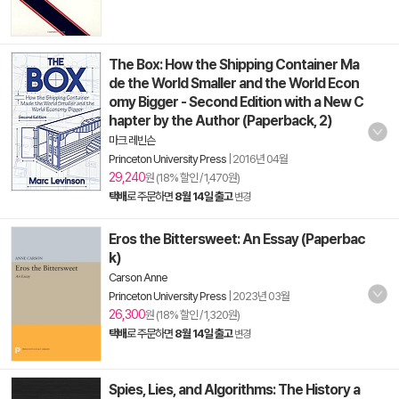
The Box: How the Shipping Container Ma
de the World Smaller and the World Econ
omy Bigger - Second Edition with a New C
hapter by the Author (Paperback, 2)
마크 레빈슨
Princeton University Press
|
2016년 04월
29,240
원 (18% 할인 / 1,470원)
택배
로 주문하면
8월 14일 출고
변경
Eros the Bittersweet: An Essay (Paperbac
k)
Carson Anne
Princeton University Press
|
2023년 03월
26,300
원 (18% 할인 / 1,320원)
택배
로 주문하면
8월 14일 출고
변경
Spies, Lies, and Algorithms: The History a