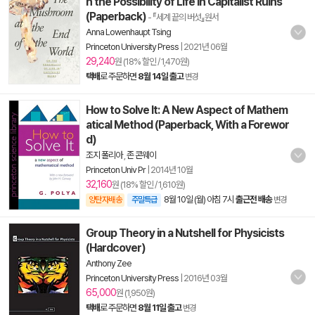
n the Possibility of Life in Capitalist Ruins
(Paperback)
- 『세계 끝의 버섯』원서
Anna Lowenhaupt Tsing
Princeton University Press
|
2021년 06월
29,240
원 (18% 할인 / 1,470원)
택배
로 주문하면
8월 14일 출고
변경
How to Solve It: A New Aspect of Mathem
atical Method (Paperback, With a Forewor
d)
조지 폴리아
,
존 콘웨이
Princeton Univ Pr
|
2014년 10월
32,160
원 (18% 할인 / 1,610원)
8월 10일 (월) 아침 7시
출근전 배송
양탄자배송
주말특급
변경
Group Theory in a Nutshell for Physicists
(Hardcover)
Anthony Zee
Princeton University Press
|
2016년 03월
65,000
원 (1,950원)
택배
로 주문하면
8월 11일 출고
변경