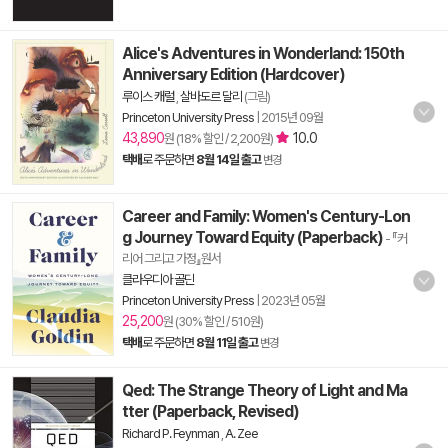
Alice's Adventures in Wonderland: 150th
Anniversary Edition (Hardcover)
루이스 캐럴
,
살바도르 달리
(그림)
Princeton University Press
|
2015년 09월
43,890
10.0
원 (18% 할인 / 2,200원)
택배
로 주문하면
8월 14일 출고
변경
Career and Family: Women's Century-Lon
g Journey Toward Equity (Paperback)
- 『커
리어 그리고 가정』원서
클라우디아 골딘
Princeton University Press
|
2023년 05월
25,200
원 (30% 할인 / 510원)
택배
로 주문하면
8월 11일 출고
변경
Qed: The Strange Theory of Light and Ma
tter (Paperback, Revised)
Richard P. Feynman
,
A. Zee