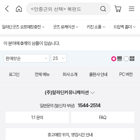
알라딘굿즈 오프매장충전
굿즈 로케이션
키친 소품
드립백 홀더
이 분야에
0
개의 상품이 있습니다.
로그인
전체 메뉴
회사 소개
출판사 안내
PC 버전
(주)알라딘커뮤니케이션
1544-2514
일반문의 (발신자 부담)
1:1 문의
FAQ
중고매장 위치, 영업시간 안내