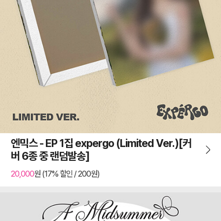
엔믹스 - EP 1집 expergo (Limited Ver.)[커
버 6종 중 랜덤발송]
20,000
원 (17% 할인 / 200원)