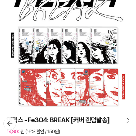
엔믹스 - Fe3O4: BREAK [커버 랜덤발송]
뒤로가
기
14,900
원 (16% 할인 / 150원)