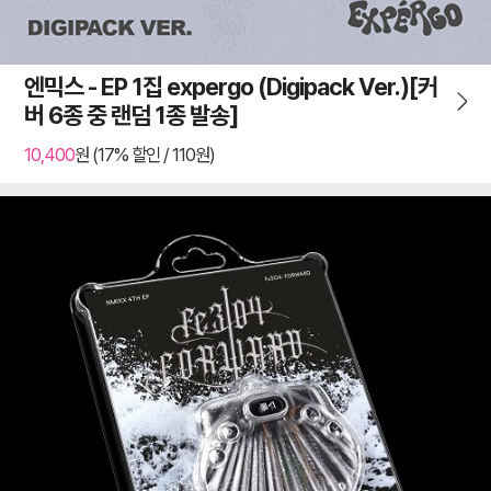
엔믹스 - EP 1집 expergo (Digipack Ver.)[커
버 6종 중 랜덤 1종 발송]
10,400
원 (17% 할인 / 110원)