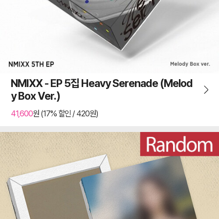
NMIXX - EP 5집 Heavy Serenade (Melod
y Box Ver.)
41,600
원 (17% 할인 / 420원)