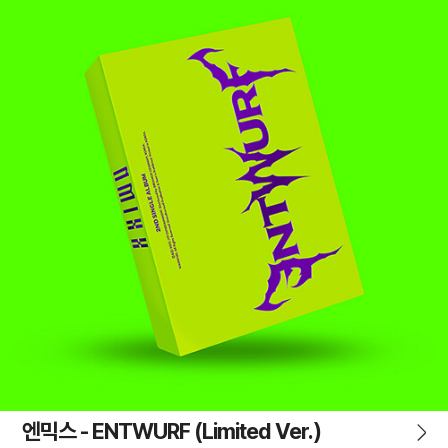
엔믹스 - ENTWURF (Limited Ver.)