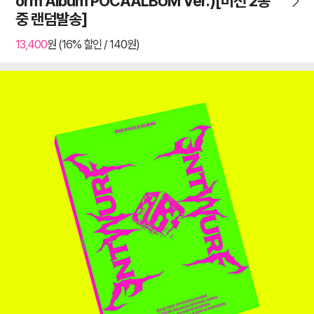
orm Album POCAALBUM Ver.)[버전 2종
중 랜덤발송]
13,400
원 (16% 할인 / 140원)