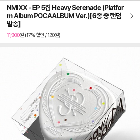
NMIXX - EP 5집 Heavy Serenade (Platfor
m Album POCAALBUM Ver.)[6종 중 랜덤
발송]
11,900
원 (17% 할인 / 120원)